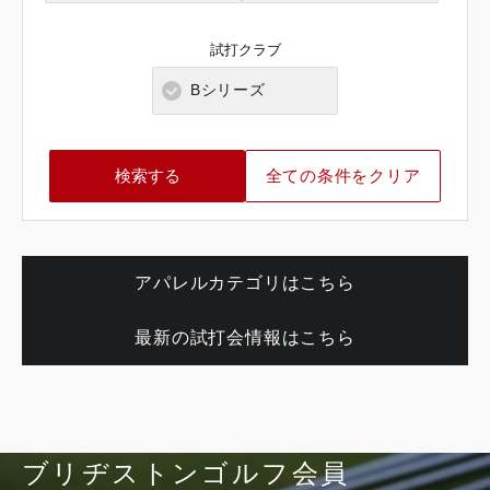
岐阜県
奈良県
山口県
大分県
試打クラブ
静岡県
和歌山県
徳島県
熊本県
Bシリーズ
愛知県
香川県
宮崎県
全ての条件をクリア
愛媛県
鹿児島県
高知県
沖縄県
アパレルカテゴリはこちら
最新の試打会情報はこちら
ブリヂストンゴルフ会員