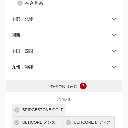
神奈川県
中部・北陸
関西
新潟県
中国・四国
富山県
京都府
九州・沖縄
石川県
大阪府
鳥取県
福井県
三重県
島根県
福岡県
?
条件で絞り込む
山梨県
滋賀県
岡山県
佐賀県
アパレル
BRIDGESTONE GOLF
長野県
兵庫県
広島県
長崎県
ULTICORE メンズ
ULTICORE レディス