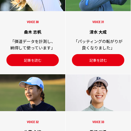
VOICE 30
VOICE 31
桑木 志帆
清水 大成
「弾道データを計測し、
「パッティングの転がりが
納得して使っています」
良くなりました」
記事を読む
記事を読む
VOICE 32
VOICE 33