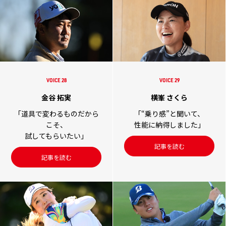
VOICE 28
VOICE 29
金谷 拓実
横峯 さくら
「道具で変わるものだから
「“乗り感”と聞いて、
こそ、
性能に納得しました」
試してもらいたい」
記事を読む
記事を読む