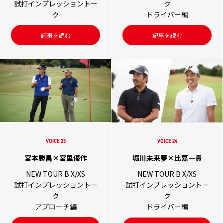
試打インプレッショントー
ク
ク
ドライバー編
記事を読む
記事を読む
VOICE 23
VOICE 24
宮本勝昌×宮里優作
堀川未来夢×比嘉一貴
NEW TOUR B X/XS
NEW TOUR B X/XS
試打インプレッショントー
試打インプレッショントー
ク
ク
アプローチ編
ドライバー編