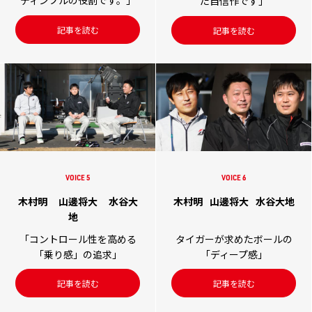
た自信作です」
記事を読む
記事を読む
VOICE 5
VOICE 6
木村明
山邊将大
水谷大
木村明
山邊将大
水谷大地
地
「コントロール性を高める
タイガーが求めたボールの
「乗り感」の追求」
「ディープ感」
記事を読む
記事を読む