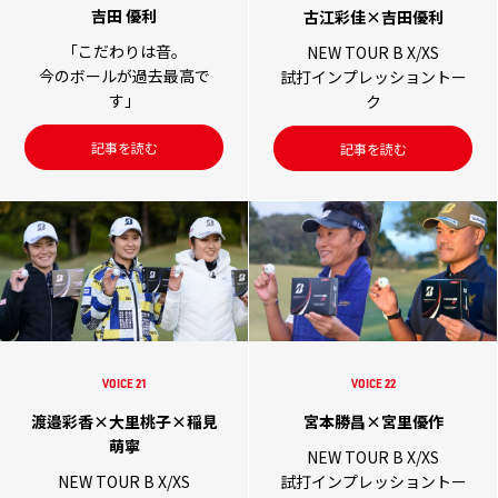
吉田 優利
古江彩佳×吉田優利
「こだわりは音。
NEW TOUR B X/XS
今のボールが過去最高で
試打インプレッショントー
す」
ク
記事を読む
記事を読む
VOICE 21
VOICE 22
渡邉彩香×大里桃子×稲見
宮本勝昌×宮里優作
萌寧
NEW TOUR B X/XS
NEW TOUR B X/XS
試打インプレッショントー