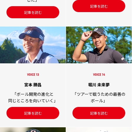
記事を読む
記事を読む
VOICE 13
VOICE 14
宮本 勝昌
堀川 未来夢
「ボール開発の進化と
「ツアーで戦うための最善の
同じところを向いていく」
ボール」
記事を読む
記事を読む