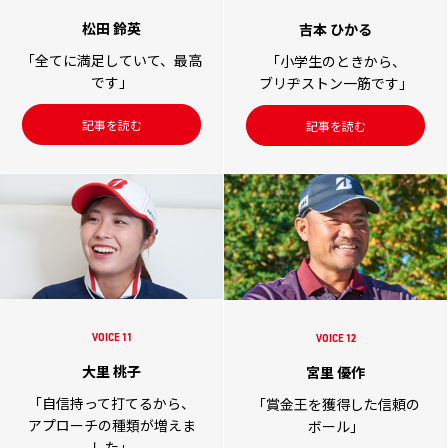
松田 鈴英
吉本 ひかる
「全てに満足していて、最高
「小学生のときから、
です」
ブリヂストン一筋です」
記事を読む
記事を読む
VOICE 11
VOICE 12
大里 桃子
宮里 優作
「自信持って打てるから、
「賞金王を獲得した信頼の
アプローチの種類が増えま
ボール」
した」