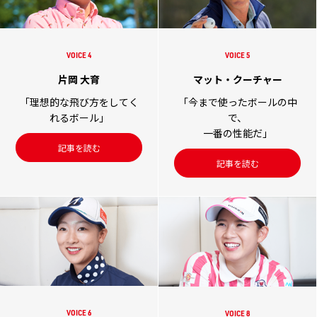
VOICE 5
VOICE 4
マット・クーチャー
片岡 大育
「今まで使ったボールの中
「理想的な飛び方をしてく
で、
れるボール」
一番の性能だ」
記事を読む
記事を読む
VOICE 6
VOICE 8