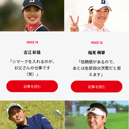
VOICE 15
VOICE 16
古江 彩佳
稲見 萌寧
「☆マークを入れるのが、
「信頼感があるので、
お父さんの仕事です
あとは全部自分次第だと思
（笑）」
えます」
記事を読む
記事を読む