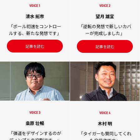
VOICE 1
VOICE 2
清水 拓市
望月 雄宣
「ボール初速をコントロー
「逆転の発想で新しいカバ
ルする、新たな発想です」
ーが完成しました」
記事を読む
記事を読む
VOICE 3
VOICE 4
桒原 壮暢
木村 明
「弾道をデザインするのが
「タイガーも賛同してくれ
ディンプルの役割です。」