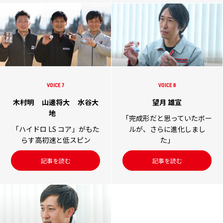
VOICE 7
VOICE 8
木村明
山邊将大
水谷大
望月 雄宣
地
「完成形だと思っていたボー
「ハイドロ LS コア」がもた
ルが、さらに進化しまし
らす高初速と低スピン
た」
記事を読む
記事を読む