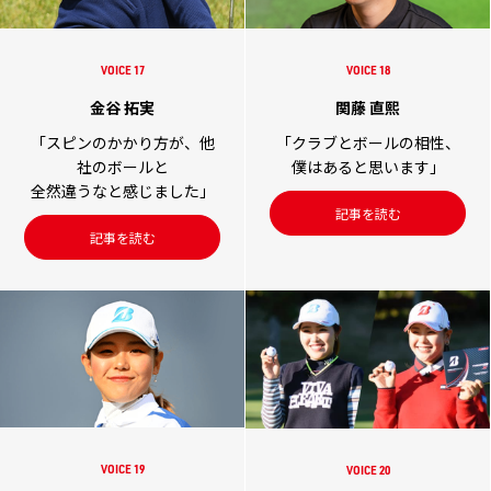
VOICE 17
VOICE 18
金谷 拓実
関藤 直熙
「スピンのかかり方が、他
「クラブとボールの相性、
社のボールと
僕はあると思います」
全然違うなと感じました」
記事を読む
記事を読む
VOICE 19
VOICE 20