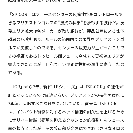
距離性能の大幅な伸び代を引き出した。
『SP-COR』はフェースセンターの反発性能をコントロールで
きるブリヂストンゴルフの“接点の科学”を象徴する技術だ。反
発エリア拡大は各メーカーが取り組むが、製品公差による性能
超過の危険もあり、ルールの範囲内での限界をブリヂストンゴ
ルフが突破したのである。センターの反発力が上がったことで
その裾野であるトゥヒール側フェース全域まで高初速エリアが
拡大できたことが、目覚ましい飛距離性能の進化に寄与したの
である。
「JGR」から2年、新作「Bシリーズ」は『SP-COR』の進化が
肝となっているのは間違いない。ブリヂストンの技術陣は既に
2年前、克服すべき課題を見出していた。従来型『SP-COR』
は、インパクト衝撃に対するヘッド構造の耐久性を上げるため
にポリマー樹脂（衝撃を抑えるクッション的役割）をフェース
面の接点としたが、その接点部が金属にできればさらなるロス