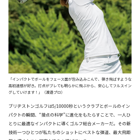
「インパクトでボールをフェース面が包み込みこんで、弾き飛ばすような
高初速感が好き。打点がブレても明らかに飛ぶから、安心してフルスイン
グしていけます！」（渡邉プロ）
ブリヂストンゴルフは5/10000秒というクラブとボールのイン
パクトの瞬間、“接点の科学”に進化をもたらすことで、一人ひ
とりに最適なインパクトに導くゴルフ総合メーカーだ。その新
技術一つひとつが私たちのショットにベストな弾道、最大飛距