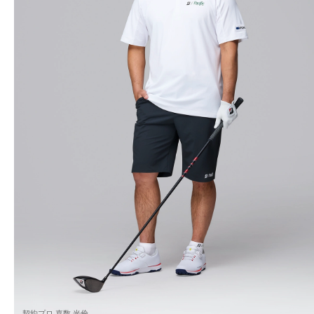
契約プロ 嘉数 光倫