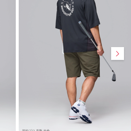
契約プロ 嘉数 光倫