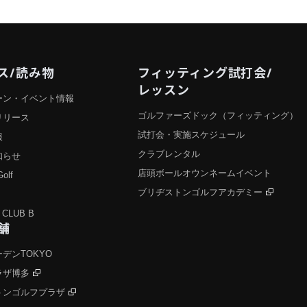
ス/読み物
フィッティング試打会/
レッスン
ーン・イベント情報
ゴルファーズドック（フィッティング）
リリース
試打会・実施スケジュール
報
クラブレンタル
知らせ
店頭ボールオウンネームイベント
Golf
ブリヂストンゴルフアカデミー
 CLUB B
舗
デンTOKYO
ラザ博多
トンゴルフプラザ