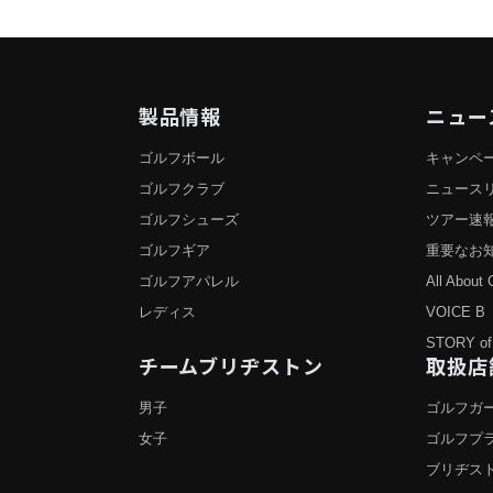
製品情報
ニュー
ゴルフボール
キャンペ
ゴルフクラブ
ニュース
ゴルフシューズ
ツアー速
ゴルフギア
重要なお
ゴルフアパレル
All About 
レディス
VOICE B
STORY of
チームブリヂストン
取扱店
男子
ゴルフガー
女子
ゴルフプ
ブリヂス