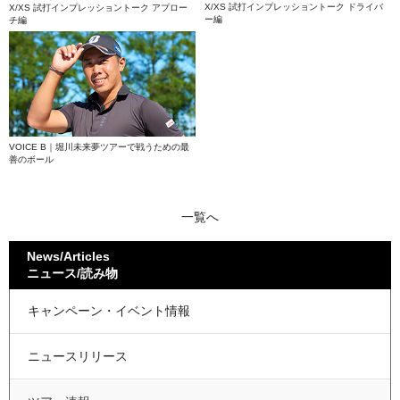
X/XS 試打インプレッショントーク ドライバ
X/XS 試打インプレッショントーク アプロー
ー編
チ編
VOICE B｜堀川未来夢
ツアーで戦うための最
善のボール
一覧へ
News/Articles
ニュース/読み物
キャンペーン・イベント情報
ニュースリリース