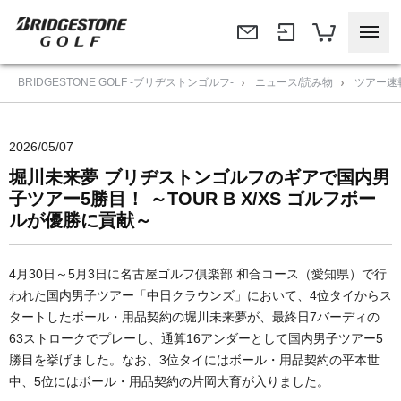
BRIDGESTONE GOLF -ブリヂストンゴルフ-
ニュース/読み物
ツアー速
2026/05/07
堀川未来夢 ブリヂストンゴルフのギアで国内男
子ツアー5勝目！ ～TOUR B X/XS ゴルフボー
ルが優勝に貢献～
4月30日～5月3日に名古屋ゴルフ俱楽部 和合コース（愛知県）で行
われた国内男子ツアー「中日クラウンズ」において、4位タイからス
タートしたボール・用品契約の堀川未来夢が、最終日7バーディの
63ストロークでプレーし、通算16アンダーとして国内男子ツアー5
勝目を挙げました。なお、3位タイにはボール・用品契約の平本世
中、5位にはボール・用品契約の片岡大育が入りました。