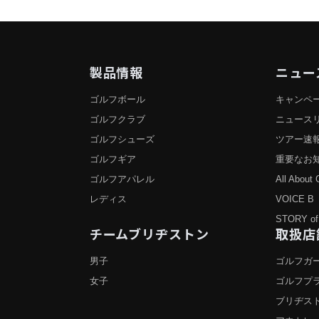
製品情報
ニュー
ゴルフボール
キャンペ
ゴルフクラブ
ニュース
ゴルフシューズ
ツアー速
ゴルフギア
重要なお
ゴルフアパレル
All About 
レディス
VOICE B
STORY of
チームブリヂストン
取扱店
男子
ゴルフガー
女子
ゴルフプ
ブリヂス