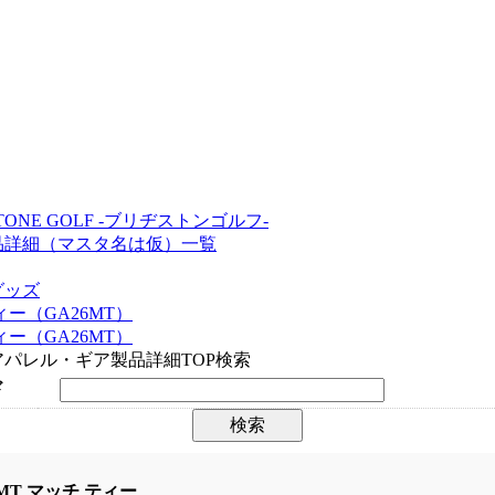
STONE GOLF -ブリヂストンゴルフ-
品詳細（マスタ名は仮）一覧
グッズ
ィー（GA26MT）
ィー（GA26MT）
パレル・ギア製品詳細TOP検索
ド
6MT マッチ ティー