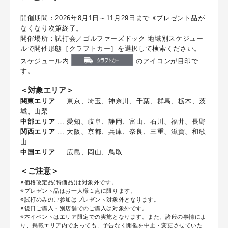
開催期間：2026年8月1日～11月29日まで ※プレゼント品が
なくなり次第終了。
開催場所：試打会／ゴルファーズドック 地域別スケジュー
ルで開催形態［クラフトカー］を選択して検索ください。
スケジュール内
のアイコンが目印で
す。
＜対象エリア＞
関東エリア
… 東京、埼玉、神奈川、千葉、群馬、栃木、茨
城、山梨
中部エリア
… 愛知、岐阜、静岡、富山、石川、福井、長野
関西エリア
… 大阪、京都、兵庫、奈良、三重、滋賀、和歌
山
中国エリア
… 広島、岡山、鳥取
＜ご注意＞
※価格改定品(特価品)は対象外です。
※プレゼント品はお一人様１点に限ります。
※試打のみのご参加はプレゼント対象外となります。
※後日ご購入・別店舗でのご購入は対象外です。
※本イベントはエリア限定での実施となります。また、諸般の事情によ
り、掲載エリア内であっても、予告なく開催を中止・変更させていた