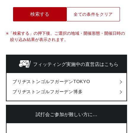
宮崎県
香川県
愛知県
全ての条件をクリア
鹿児島県
愛媛県
※「検索する」の押下後、ご選択の地域・開催形態・開催日時の
絞り込み結果が表示されます。
沖縄県
高知県
フィッティング実施中の直営店はこちら
ブリヂストンゴルフガーデンTOKYO
ブリヂストンゴルフガーデン博多
試打会ご参加が難しい方に…