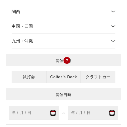
関西
新潟県
中国・四国
京都府
富山県
九州・沖縄
鳥取県
大阪府
石川県
福岡県
島根県
三重県
福井県
?
開催形態
佐賀県
岡山県
滋賀県
山梨県
試打会
Golfer’s Dock
クラフトカー
長崎県
広島県
兵庫県
長野県
開催日時
大分県
山口県
奈良県
岐阜県
～
熊本県
徳島県
和歌山県
静岡県