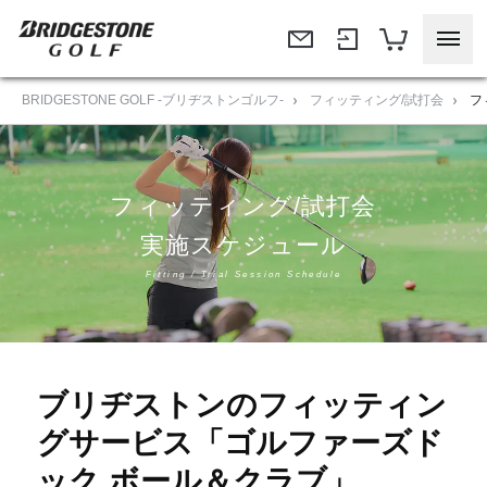
BRIDGESTONE GOLF -ブリヂストンゴルフ-
フィッティング/試打会
フ
フィッティング/試打会
実施スケジュール
Fitting / Trial Session Schedule
ブリヂストンのフィッティン
グサービス「ゴルファーズド
ック ボール＆クラブ」