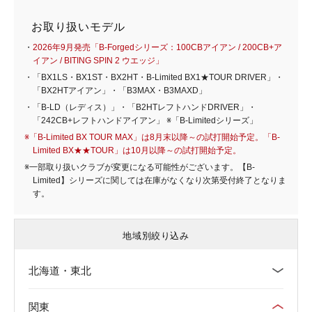
お取り扱いモデル
・
2026年9月発売「B-Forgedシリーズ：100CBアイアン / 200CB+ア
イアン / BITING SPIN 2 ウエッジ」
・「BX1LS・BX1ST・BX2HT・B-Limited BX1★TOUR DRIVER」・
「BX2HTアイアン」・「B3MAX・B3MAXD」
・「B-LD（レディス）」・「B2HTレフトハンドDRIVER」・
「242CB+レフトハンドアイアン」 ※「B-Limitedシリーズ」
※「B-Limited BX TOUR MAX」は8月末以降～の試打開始予定。「B-
Limited BX★★TOUR」は10月以降～の試打開始予定。
※一部取り扱いクラブが変更になる可能性がございます。【B-
Limited】シリーズに関しては在庫がなくなり次第受付終了となりま
す。
地域別絞り込み
北海道・東北
関東
北海道