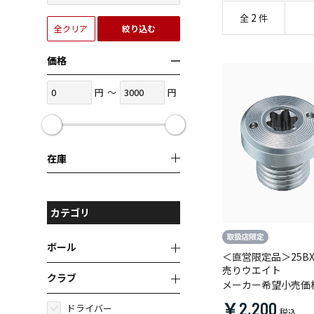
2
全
件
全クリア
絞り込む
価格
円
～
円
在庫
カテゴリ
ボール
＜直営限定品＞25B
売りウエイト
クラブ
メーカー希望小売価
￥2,200
ドライバー