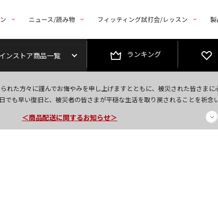
トン
ニュース/読み物
フィッティング試打会/レッスン
製
ランキング
インストア商品一覧
＜夏季休暇中のご注文・発送・お問い合わせ＞
なられた方々に謹んでお悔やみを申し上げますとともに、被災された皆さまに
今なら新規会員登録で1,000円OFFクーポンプレゼント！
日でも早い復旧と、被災者の皆さまが平穏な生活を取り戻されることを祈念
＜商品配送に関するお知らせ＞