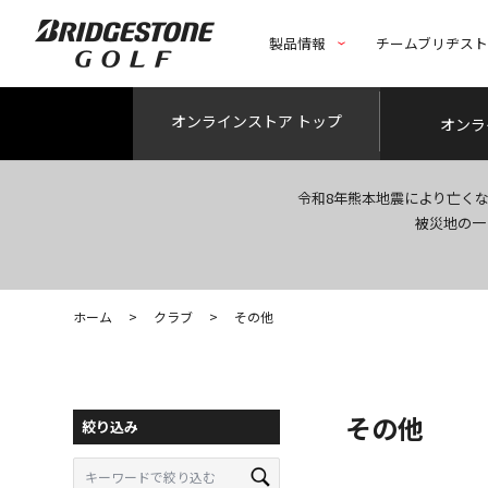
製品情報
チームブリヂス
オンライン
ストア トップ
オンラ
令和8年熊本地震により亡く
被災地の一
ホーム
>
クラブ
>
その他
その他
絞り込み