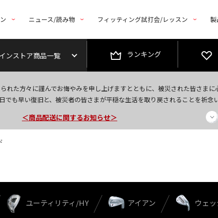
トン
ニュース/読み物
フィッティング試打会/レッスン
製
ランキング
インストア商品一覧
＜夏季休暇中のご注文・発送・お問い合わせ＞
なられた方々に謹んでお悔やみを申し上げますとともに、被災された皆さまに
今なら新規会員登録で1,000円OFFクーポンプレゼント！
日でも早い復旧と、被災者の皆さまが平穏な生活を取り戻されることを祈念
＜商品配送に関するお知らせ＞
ド
ユーティリティ/HY
アイアン
ウェッ