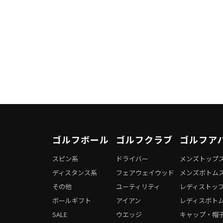
ゴルフボール
ゴルフクラブ
ゴルフア
スピン系
ドライバー
メンズトップ
ディスタンス系
フェアウェイウッド
メンズボトム
その他
ユーティリティ
レディストッ
ボールギフト
アイアン
レディスボト
SALE
ウエッジ
キャップ・帽