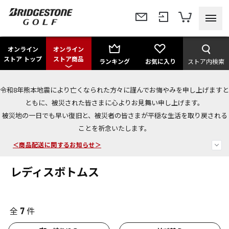
オンライン
オンライン
ストア トップ
ストア商品
ランキング
お気に入り
ストア内検索
令和8年熊本地震により亡くなられた方々に謹んでお悔やみを申し上げますと
＜夏季休暇中のご注文・発送・お問い合わせ＞
ともに、被災された皆さまに心よりお見舞い申し上げます。
被災地の一日でも早い復旧と、被災者の皆さまが平穏な生活を取り戻される
今なら新規会員登録で1,000円OFFクーポンプレゼント！
ことを祈念いたします。
＜商品配送に関するお知らせ＞
レディスボトムス
全
件
7