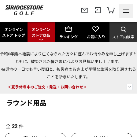
オンライン
オンライン
ストア トップ
ストア商品
ランキング
お気に入り
ストア内検索
令和8年熊本地震により亡くなられた方々に謹んでお悔やみを申し上げますと
今なら新規会員登録で1,000円OFFクーポンプレゼント！
ともに、被災された皆さまに心よりお見舞い申し上げます。
被災地の一日でも早い復旧と、被災者の皆さまが平穏な生活を取り戻される
＜商品配送に関するお知らせ＞
ことを祈念いたします。
＜夏季休暇中のご注文・発送・お問い合わせ＞
ラウンド用品
全
件
22