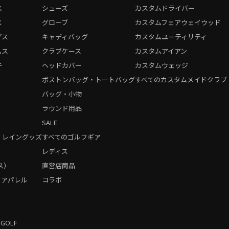
ス
シューズ
カスタムドライバー
ス
グローブ
カスタムフェアウェイウッド
プス
キャディバッグ
カスタムユーティリティ
ムス
クラブケース
カスタムアイアン
子
ヘッドカバー
カスタムウェッジ
ボストンバッグ・トートバッグ
すべてのカスタムメイドクラブ
バッグ・小物
ラウンド用品
SALE
・レイングッズ
すべてのゴルフギア
）
レディス
ス）
直営店商品
フアパレル
コラボ
 GOLF