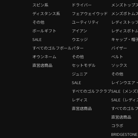
スピン系
ドライバー
メンズトップ
ディスタンス系
フェアウェイウッド
メンズボトム
その他
ユーティリティ
レディストッ
ボールギフト
アイアン
レディスボト
SALE
ウエッジ
キャップ・帽
すべてのゴルフボール
パター
バイザー
オウンネーム
その他
ベルト
直営店商品
セットモデル
ソックス
ジュニア
その他
SALE
レインウエア
すべてのゴルフクラブ
SALE（メンズ
レディス
SALE（レディ
直営店商品
すべてのゴル
直営店商品
コラボ
BRIDGESTONE