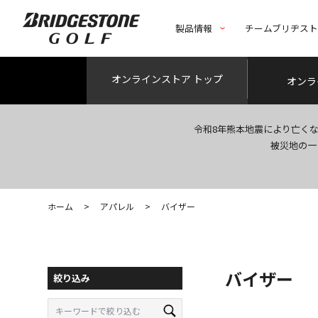
製品情報
チームブリヂス
オンライン
ストア トップ
オンラ
令和8年熊本地震により亡く
被災地の一
ホーム
>
アパレル
>
バイザー
バイザー
絞り込み