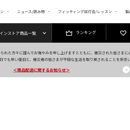
トン
ニュース/読み物
フィッティング試打会/レッスン
製
ランキング
インストア商品一覧
＜夏季休暇中のご注文・発送・お問い合わせ＞
なられた方々に謹んでお悔やみを申し上げますとともに、被災された皆さまに
今なら新規会員登録で1,000円OFFクーポンプレゼント！
日でも早い復旧と、被災者の皆さまが平穏な生活を取り戻されることを祈念
＜商品配送に関するお知らせ＞