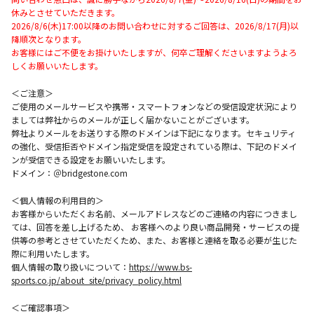
休みとさせていただきます。
2026/8/6(木)17:00以降のお問い合わせに対するご回答は、2026/8/17(月)以
降順次となります。
お客様にはご不便をお掛けいたしますが、何卒ご理解くださいますようよろ
しくお願いいたします。
＜ご注意＞
ご使用のメールサービスや携帯・スマートフォンなどの受信設定状況により
ましては弊社からのメールが正しく届かないことがございます。
弊社よりメールをお送りする際のドメインは下記になります。セキュリティ
の強化、受信拒否やドメイン指定受信を設定されている際は、下記のドメイ
ンが受信できる設定をお願いいたします。
ドメイン：＠bridgestone.com
＜個人情報の利用目的＞
お客様からいただくお名前、メールアドレスなどのご連絡の内容につきまし
ては、回答を差し上げるため、 お客様へのより良い商品開発・サービスの提
供等の参考とさせていただくため、また、お客様と連絡を取る必要が生じた
際に利用いたします。
個人情報の取り扱いについて：
https://www.bs-
sports.co.jp/about_site/privacy_policy.html
＜ご確認事項＞