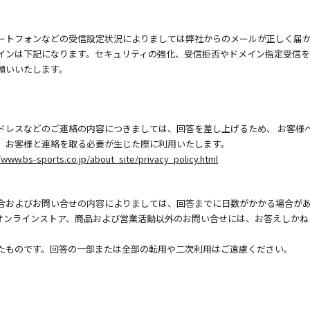
ートフォンなどの受信設定状況によりましては弊社からのメールが正しく届
インは下記になります。セキュリティの強化、受信拒否やドメイン指定受信
願いいたします。
ドレスなどのご連絡の内容につきましては、回答を差し上げるため、 お客様
、お客様と連絡を取る必要が生じた際に利用いたします。
/www.bs-sports.co.jp/about_site/privacy_policy.html
合およびお問い合せの内容によりましては、回答までに日数がかかる場合が
オンラインストア、商品および営業活動以外のお問い合せには、お答えしかね
たものです。回答の一部または全部の転用や二次利用はご遠慮ください。