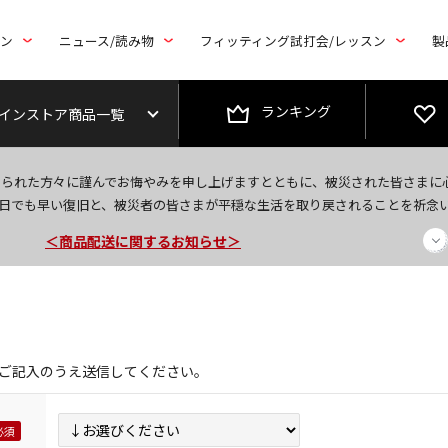
トン
ニュース/読み物
フィッティング試打会/レッスン
製
ランキング
インストア商品一覧
今なら新規会員登録で1,000円OFFクーポンプレゼント！
なられた方々に謹んでお悔やみを申し上げますとともに、被災された皆さまに
＜商品配送に関するお知らせ＞
日でも早い復旧と、被災者の皆さまが平穏な生活を取り戻されることを祈念
＜夏季休暇中のご注文・発送・お問い合わせ＞
ご記入のうえ送信してください。