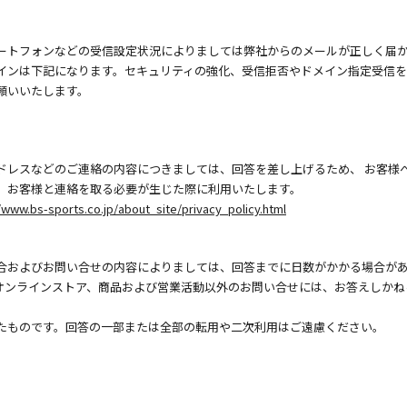
ートフォンなどの受信設定状況によりましては弊社からのメールが正しく届
インは下記になります。セキュリティの強化、受信拒否やドメイン指定受信
願いいたします。
ドレスなどのご連絡の内容につきましては、回答を差し上げるため、 お客様
、お客様と連絡を取る必要が生じた際に利用いたします。
/www.bs-sports.co.jp/about_site/privacy_policy.html
合およびお問い合せの内容によりましては、回答までに日数がかかる場合が
オンラインストア、商品および営業活動以外のお問い合せには、お答えしかね
たものです。回答の一部または全部の転用や二次利用はご遠慮ください。