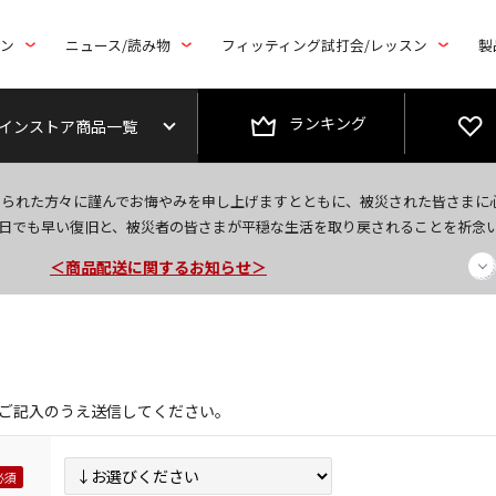
トン
ニュース/読み物
フィッティング試打会/レッスン
製
ランキング
インストア商品一覧
なられた方々に謹んでお悔やみを申し上げますとともに、被災された皆さまに
今なら新規会員登録で1,000円OFFクーポンプレゼント！
日でも早い復旧と、被災者の皆さまが平穏な生活を取り戻されることを祈念
＜商品配送に関するお知らせ＞
＜夏季休暇中のご注文・発送・お問い合わせ＞
ご記入のうえ送信してください。