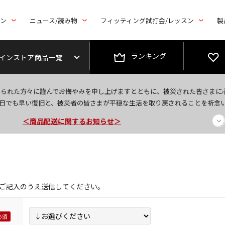
トン
ニュース/読み物
フィッティング試打会/レッスン
製
ランキング
インストア商品一覧
今なら新規会員登録で1,000円OFFクーポンプレゼント！
なられた方々に謹んでお悔やみを申し上げますとともに、被災された皆さまに
＜商品配送に関するお知らせ＞
日でも早い復旧と、被災者の皆さまが平穏な生活を取り戻されることを祈念
＜夏季休暇中のご注文・発送・お問い合わせ＞
ご記入のうえ送信してください。