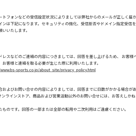
ートフォンなどの受信設定状況によりましては弊社からのメールが正しく届
インは下記になります。セキュリティの強化、受信拒否やドメイン指定受信
願いいたします。
ドレスなどのご連絡の内容につきましては、回答を差し上げるため、 お客様
、お客様と連絡を取る必要が生じた際に利用いたします。
/www.bs-sports.co.jp/about_site/privacy_policy.html
合およびお問い合せの内容によりましては、回答までに日数がかかる場合が
オンラインストア、商品および営業活動以外のお問い合せには、お答えしかね
たものです。回答の一部または全部の転用や二次利用はご遠慮ください。