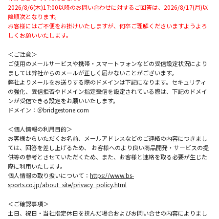
2026/8/6(木)17:00以降のお問い合わせに対するご回答は、2026/8/17(月)以
降順次となります。
お客様にはご不便をお掛けいたしますが、何卒ご理解くださいますようよろ
しくお願いいたします。
＜ご注意＞
ご使用のメールサービスや携帯・スマートフォンなどの受信設定状況により
ましては弊社からのメールが正しく届かないことがございます。
弊社よりメールをお送りする際のドメインは下記になります。セキュリティ
の強化、受信拒否やドメイン指定受信を設定されている際は、下記のドメイ
ンが受信できる設定をお願いいたします。
ドメイン：＠bridgestone.com
＜個人情報の利用目的＞
お客様からいただくお名前、メールアドレスなどのご連絡の内容につきまし
ては、回答を差し上げるため、 お客様へのより良い商品開発・サービスの提
供等の参考とさせていただくため、また、お客様と連絡を取る必要が生じた
際に利用いたします。
個人情報の取り扱いについて：
https://www.bs-
sports.co.jp/about_site/privacy_policy.html
＜ご確認事項＞
土日、祝日・当社指定休日を挟んだ場合およびお問い合せの内容によりまし