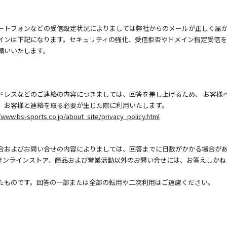
ートフォンなどの受信設定状況によりましては弊社からのメールが正しく届
インは下記になります。セキュリティの強化、受信拒否やドメイン指定受信
願いいたします。
ドレスなどのご連絡の内容につきましては、回答を差し上げるため、 お客様
、お客様と連絡を取る必要が生じた際に利用いたします。
/www.bs-sports.co.jp/about_site/privacy_policy.html
合およびお問い合せの内容によりましては、回答までに日数がかかる場合が
オンラインストア、商品および営業活動以外のお問い合せには、お答えしかね
たものです。回答の一部または全部の転用や二次利用はご遠慮ください。