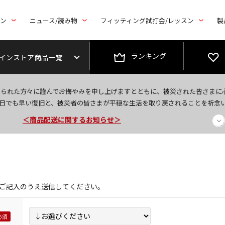
トン
ニュース/読み物
フィッティング試打会/レッスン
製
ランキング
インストア商品一覧
今なら新規会員登録で1,000円OFFクーポンプレゼント！
なられた方々に謹んでお悔やみを申し上げますとともに、被災された皆さまに
＜商品配送に関するお知らせ＞
日でも早い復旧と、被災者の皆さまが平穏な生活を取り戻されることを祈念
＜夏季休暇中のご注文・発送・お問い合わせ＞
ご記入のうえ送信してください。