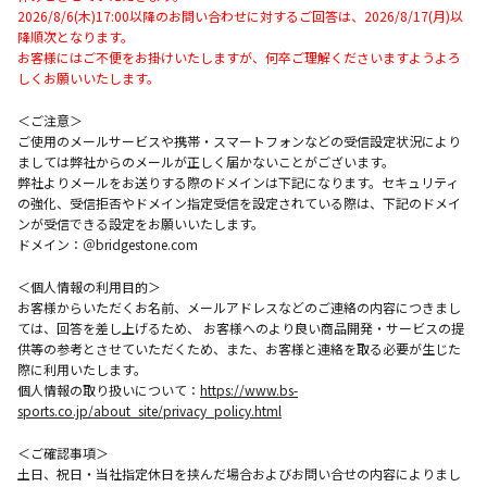
2026/8/6(木)17:00以降のお問い合わせに対するご回答は、2026/8/17(月)以
降順次となります。
お客様にはご不便をお掛けいたしますが、何卒ご理解くださいますようよろ
しくお願いいたします。
＜ご注意＞
ご使用のメールサービスや携帯・スマートフォンなどの受信設定状況により
ましては弊社からのメールが正しく届かないことがございます。
弊社よりメールをお送りする際のドメインは下記になります。セキュリティ
の強化、受信拒否やドメイン指定受信を設定されている際は、下記のドメイ
ンが受信できる設定をお願いいたします。
ドメイン：＠bridgestone.com
＜個人情報の利用目的＞
お客様からいただくお名前、メールアドレスなどのご連絡の内容につきまし
ては、回答を差し上げるため、 お客様へのより良い商品開発・サービスの提
供等の参考とさせていただくため、また、お客様と連絡を取る必要が生じた
際に利用いたします。
個人情報の取り扱いについて：
https://www.bs-
sports.co.jp/about_site/privacy_policy.html
＜ご確認事項＞
土日、祝日・当社指定休日を挟んだ場合およびお問い合せの内容によりまし