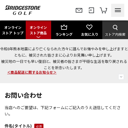
オンライン
オンライン
ストア トップ
ストア商品
ランキング
お気に入り
ストア内検索
令和8年熊本地震により亡くなられた方々に謹んでお悔やみを申し上げますと
今なら新規会員登録で1,000円OFFクーポンプレゼント！
ともに、被災された皆さまに心よりお見舞い申し上げます。
被災地の一日でも早い復旧と、被災者の皆さまが平穏な生活を取り戻される
＜商品配送に関するお知らせ＞
ことを祈念いたします。
＜夏季休暇中のご注文・発送・お問い合わせ＞
お問い合わせ
当店へのご要望は、下記フォームにご記入のうえ送信してくださ
い。
件名(タイトル)