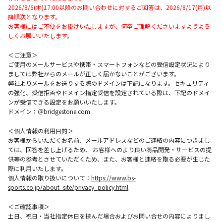
2026/8/6(木)17:00以降のお問い合わせに対するご回答は、2026/8/17(月)以
降順次となります。
お客様にはご不便をお掛けいたしますが、何卒ご理解くださいますようよろ
しくお願いいたします。
＜ご注意＞
ご使用のメールサービスや携帯・スマートフォンなどの受信設定状況により
ましては弊社からのメールが正しく届かないことがございます。
弊社よりメールをお送りする際のドメインは下記になります。セキュリティ
の強化、受信拒否やドメイン指定受信を設定されている際は、下記のドメイ
ンが受信できる設定をお願いいたします。
ドメイン：＠bridgestone.com
＜個人情報の利用目的＞
お客様からいただくお名前、メールアドレスなどのご連絡の内容につきまし
ては、回答を差し上げるため、 お客様へのより良い商品開発・サービスの提
供等の参考とさせていただくため、また、お客様と連絡を取る必要が生じた
際に利用いたします。
個人情報の取り扱いについて：
https://www.bs-
sports.co.jp/about_site/privacy_policy.html
＜ご確認事項＞
土日、祝日・当社指定休日を挟んだ場合およびお問い合せの内容によりまし