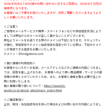
2026/8/6(木)17:00以降のお問い合わせに対するご回答は、2026/8/17(月)以
降順次となります。
お客様にはご不便をお掛けいたしますが、何卒ご理解くださいますようよろ
しくお願いいたします。
＜ご注意＞
ご使用のメールサービスや携帯・スマートフォンなどの受信設定状況により
ましては弊社からのメールが正しく届かないことがございます。
弊社よりメールをお送りする際のドメインは下記になります。セキュリティ
の強化、受信拒否やドメイン指定受信を設定されている際は、下記のドメイ
ンが受信できる設定をお願いいたします。
ドメイン：＠bridgestone.com
＜個人情報の利用目的＞
お客様からいただくお名前、メールアドレスなどのご連絡の内容につきまし
ては、回答を差し上げるため、 お客様へのより良い商品開発・サービスの提
供等の参考とさせていただくため、また、お客様と連絡を取る必要が生じた
際に利用いたします。
個人情報の取り扱いについて：
https://www.bs-
sports.co.jp/about_site/privacy_policy.html
＜ご確認事項＞
土日、祝日・当社指定休日を挟んだ場合およびお問い合せの内容によりまし