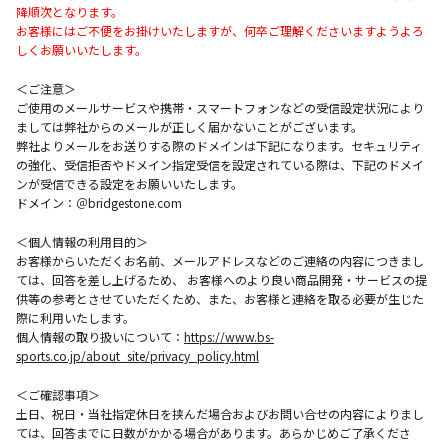
降順次となります。
お客様にはご不便をお掛けいたしますが、何卒ご理解くださいますようよろ
しくお願いいたします。
＜ご注意＞
ご使用のメールサービスや携帯・スマートフォンなどの受信設定状況により
ましては弊社からのメールが正しく届かないことがございます。
弊社よりメールをお送りする際のドメインは下記になります。セキュリティ
の強化、受信拒否やドメイン指定受信を設定されている際は、下記のドメイ
ンが受信できる設定をお願いいたします。
ドメイン：＠bridgestone.com
＜個人情報の利用目的＞
お客様からいただくお名前、メールアドレスなどのご連絡の内容につきまし
ては、回答を差し上げるため、 お客様へのより良い商品開発・サービスの提
供等の参考とさせていただくため、また、お客様と連絡を取る必要が生じた
際に利用いたします。
個人情報の取り扱いについて：
https://www.bs-
sports.co.jp/about_site/privacy_policy.html
＜ご確認事項＞
土日、祝日・当社指定休日を挟んだ場合およびお問い合せの内容によりまし
ては、回答までに日数がかかる場合があります。あらかじめご了承くださ