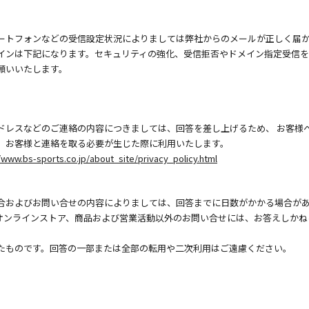
ートフォンなどの受信設定状況によりましては弊社からのメールが正しく届
インは下記になります。セキュリティの強化、受信拒否やドメイン指定受信
願いいたします。
ドレスなどのご連絡の内容につきましては、回答を差し上げるため、 お客様
、お客様と連絡を取る必要が生じた際に利用いたします。
/www.bs-sports.co.jp/about_site/privacy_policy.html
合およびお問い合せの内容によりましては、回答までに日数がかかる場合が
オンラインストア、商品および営業活動以外のお問い合せには、お答えしかね
たものです。回答の一部または全部の転用や二次利用はご遠慮ください。