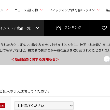
トン
ニュース/読み物
フィッティング試打会/レッスン
製
ランキング
インストア商品一覧
今なら新規会員登録で1,000円OFFクーポンプレゼント！
なられた方々に謹んでお悔やみを申し上げますとともに、被災された皆さまに
日でも早い復旧と、被災者の皆さまが平穏な生活を取り戻されることを祈念
＜商品配送に関するお知らせ＞
＜夏季休暇中のご注文・発送・お問い合わせ＞
ご記入のうえ送信してください。