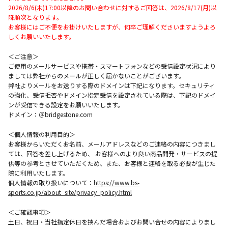
2026/8/6(木)17:00以降のお問い合わせに対するご回答は、2026/8/17(月)以
降順次となります。
お客様にはご不便をお掛けいたしますが、何卒ご理解くださいますようよろ
しくお願いいたします。
＜ご注意＞
ご使用のメールサービスや携帯・スマートフォンなどの受信設定状況により
ましては弊社からのメールが正しく届かないことがございます。
弊社よりメールをお送りする際のドメインは下記になります。セキュリティ
の強化、受信拒否やドメイン指定受信を設定されている際は、下記のドメイ
ンが受信できる設定をお願いいたします。
ドメイン：＠bridgestone.com
＜個人情報の利用目的＞
お客様からいただくお名前、メールアドレスなどのご連絡の内容につきまし
ては、回答を差し上げるため、 お客様へのより良い商品開発・サービスの提
供等の参考とさせていただくため、また、お客様と連絡を取る必要が生じた
際に利用いたします。
個人情報の取り扱いについて：
https://www.bs-
sports.co.jp/about_site/privacy_policy.html
＜ご確認事項＞
土日、祝日・当社指定休日を挟んだ場合およびお問い合せの内容によりまし