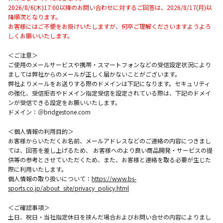
2026/8/6(木)17:00以降のお問い合わせに対するご回答は、2026/8/17(月)以
降順次となります。
お客様にはご不便をお掛けいたしますが、何卒ご理解くださいますようよろ
しくお願いいたします。
＜ご注意＞
ご使用のメールサービスや携帯・スマートフォンなどの受信設定状況により
ましては弊社からのメールが正しく届かないことがございます。
弊社よりメールをお送りする際のドメインは下記になります。セキュリティ
の強化、受信拒否やドメイン指定受信を設定されている際は、下記のドメイ
ンが受信できる設定をお願いいたします。
ドメイン：＠bridgestone.com
＜個人情報の利用目的＞
お客様からいただくお名前、メールアドレスなどのご連絡の内容につきまし
ては、回答を差し上げるため、 お客様へのより良い商品開発・サービスの提
供等の参考とさせていただくため、また、お客様と連絡を取る必要が生じた
際に利用いたします。
個人情報の取り扱いについて：
https://www.bs-
sports.co.jp/about_site/privacy_policy.html
＜ご確認事項＞
土日、祝日・当社指定休日を挟んだ場合およびお問い合せの内容によりまし