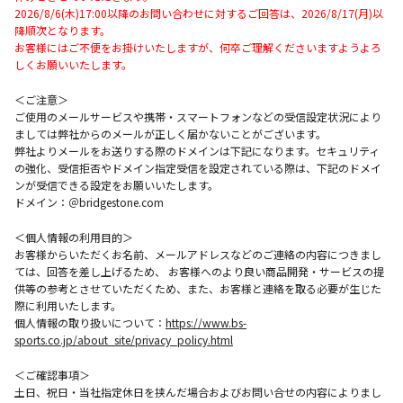
2026/8/6(木)17:00以降のお問い合わせに対するご回答は、2026/8/17(月)以
降順次となります。
お客様にはご不便をお掛けいたしますが、何卒ご理解くださいますようよろ
しくお願いいたします。
＜ご注意＞
ご使用のメールサービスや携帯・スマートフォンなどの受信設定状況により
ましては弊社からのメールが正しく届かないことがございます。
弊社よりメールをお送りする際のドメインは下記になります。セキュリティ
の強化、受信拒否やドメイン指定受信を設定されている際は、下記のドメイ
ンが受信できる設定をお願いいたします。
ドメイン：＠bridgestone.com
＜個人情報の利用目的＞
お客様からいただくお名前、メールアドレスなどのご連絡の内容につきまし
ては、回答を差し上げるため、 お客様へのより良い商品開発・サービスの提
供等の参考とさせていただくため、また、お客様と連絡を取る必要が生じた
際に利用いたします。
個人情報の取り扱いについて：
https://www.bs-
sports.co.jp/about_site/privacy_policy.html
＜ご確認事項＞
土日、祝日・当社指定休日を挟んだ場合およびお問い合せの内容によりまし