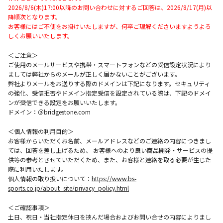
2026/8/6(木)17:00以降のお問い合わせに対するご回答は、2026/8/17(月)以
降順次となります。
お客様にはご不便をお掛けいたしますが、何卒ご理解くださいますようよろ
しくお願いいたします。
＜ご注意＞
ご使用のメールサービスや携帯・スマートフォンなどの受信設定状況により
ましては弊社からのメールが正しく届かないことがございます。
弊社よりメールをお送りする際のドメインは下記になります。セキュリティ
の強化、受信拒否やドメイン指定受信を設定されている際は、下記のドメイ
ンが受信できる設定をお願いいたします。
ドメイン：＠bridgestone.com
＜個人情報の利用目的＞
お客様からいただくお名前、メールアドレスなどのご連絡の内容につきまし
ては、回答を差し上げるため、 お客様へのより良い商品開発・サービスの提
供等の参考とさせていただくため、また、お客様と連絡を取る必要が生じた
際に利用いたします。
個人情報の取り扱いについて：
https://www.bs-
sports.co.jp/about_site/privacy_policy.html
＜ご確認事項＞
土日、祝日・当社指定休日を挟んだ場合およびお問い合せの内容によりまし