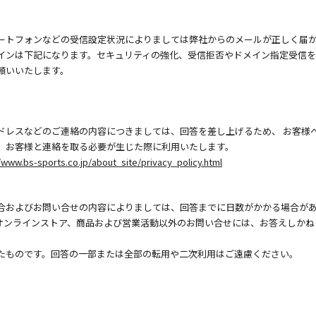
ートフォンなどの受信設定状況によりましては弊社からのメールが正しく届
インは下記になります。セキュリティの強化、受信拒否やドメイン指定受信
願いいたします。
ドレスなどのご連絡の内容につきましては、回答を差し上げるため、 お客様
、お客様と連絡を取る必要が生じた際に利用いたします。
/www.bs-sports.co.jp/about_site/privacy_policy.html
合およびお問い合せの内容によりましては、回答までに日数がかかる場合が
オンラインストア、商品および営業活動以外のお問い合せには、お答えしかね
たものです。回答の一部または全部の転用や二次利用はご遠慮ください。