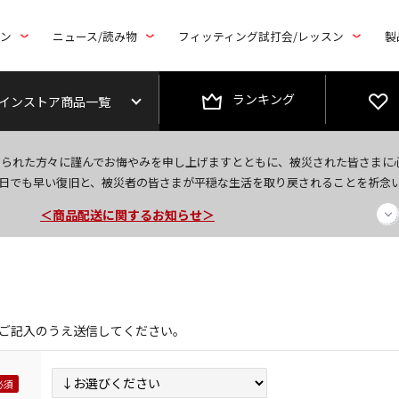
トン
ニュース/読み物
フィッティング試打会/レッスン
製
ランキング
インストア商品一覧
今なら新規会員登録で1,000円OFFクーポンプレゼント！
なられた方々に謹んでお悔やみを申し上げますとともに、被災された皆さまに
＜商品配送に関するお知らせ＞
日でも早い復旧と、被災者の皆さまが平穏な生活を取り戻されることを祈念
＜夏季休暇中のご注文・発送・お問い合わせ＞
ご記入のうえ送信してください。