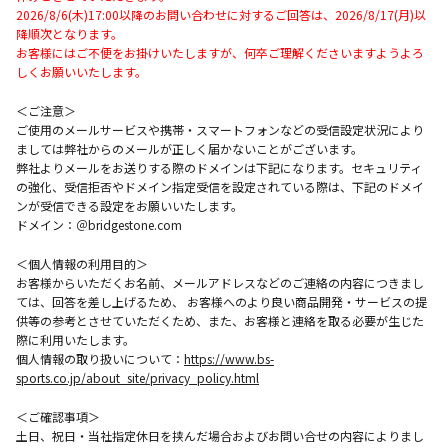
2026/8/6(木)17:00以降のお問い合わせに対するご回答は、2026/8/17(月)以
降順次となります。
お客様にはご不便をお掛けいたしますが、何卒ご理解くださいますようよろ
しくお願いいたします。
＜ご注意＞
ご使用のメールサービスや携帯・スマートフォンなどの受信設定状況により
ましては弊社からのメールが正しく届かないことがございます。
弊社よりメールをお送りする際のドメインは下記になります。セキュリティ
の強化、受信拒否やドメイン指定受信を設定されている際は、下記のドメイ
ンが受信できる設定をお願いいたします。
ドメイン：＠bridgestone.com
＜個人情報の利用目的＞
お客様からいただくお名前、メールアドレスなどのご連絡の内容につきまし
ては、回答を差し上げるため、 お客様へのより良い商品開発・サービスの提
供等の参考とさせていただくため、また、お客様と連絡を取る必要が生じた
際に利用いたします。
個人情報の取り扱いについて：
https://www.bs-
sports.co.jp/about_site/privacy_policy.html
＜ご確認事項＞
土日、祝日・当社指定休日を挟んだ場合およびお問い合せの内容によりまし