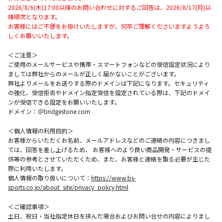
2026/8/6(木)17:00以降のお問い合わせに対するご回答は、2026/8/17(月)以
降順次となります。
お客様にはご不便をお掛けいたしますが、何卒ご理解くださいますようよろ
しくお願いいたします。
＜ご注意＞
ご使用のメールサービスや携帯・スマートフォンなどの受信設定状況により
ましては弊社からのメールが正しく届かないことがございます。
弊社よりメールをお送りする際のドメインは下記になります。セキュリティ
の強化、受信拒否やドメイン指定受信を設定されている際は、下記のドメイ
ンが受信できる設定をお願いいたします。
ドメイン：＠bridgestone.com
＜個人情報の利用目的＞
お客様からいただくお名前、メールアドレスなどのご連絡の内容につきまし
ては、回答を差し上げるため、 お客様へのより良い商品開発・サービスの提
供等の参考とさせていただくため、また、お客様と連絡を取る必要が生じた
際に利用いたします。
個人情報の取り扱いについて：
https://www.bs-
sports.co.jp/about_site/privacy_policy.html
＜ご確認事項＞
土日、祝日・当社指定休日を挟んだ場合およびお問い合せの内容によりまし