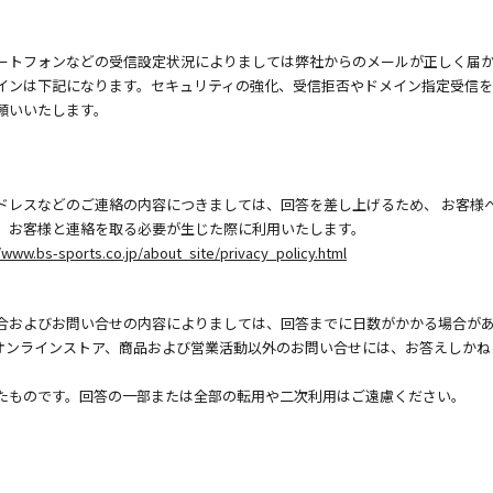
ートフォンなどの受信設定状況によりましては弊社からのメールが正しく届
インは下記になります。セキュリティの強化、受信拒否やドメイン指定受信
願いいたします。
ドレスなどのご連絡の内容につきましては、回答を差し上げるため、 お客様
、お客様と連絡を取る必要が生じた際に利用いたします。
/www.bs-sports.co.jp/about_site/privacy_policy.html
合およびお問い合せの内容によりましては、回答までに日数がかかる場合が
オンラインストア、商品および営業活動以外のお問い合せには、お答えしかね
たものです。回答の一部または全部の転用や二次利用はご遠慮ください。