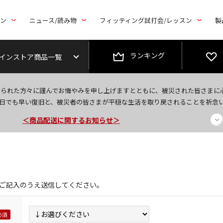
トン
ニュース/読み物
フィッティング試打会/レッスン
製
ランキング
インストア商品一覧
今なら新規会員登録で1,000円OFFクーポンプレゼント！
なられた方々に謹んでお悔やみを申し上げますとともに、被災された皆さまに
＜商品配送に関するお知らせ＞
日でも早い復旧と、被災者の皆さまが平穏な生活を取り戻されることを祈念
＜夏季休暇中のご注文・発送・お問い合わせ＞
ご記入のうえ送信してください。