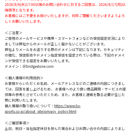
2026/8/6(木)17:00以降のお問い合わせに対するご回答は、2026/8/17(月)以
降順次となります。
お客様にはご不便をお掛けいたしますが、何卒ご理解くださいますようよろ
しくお願いいたします。
＜ご注意＞
ご使用のメールサービスや携帯・スマートフォンなどの受信設定状況により
ましては弊社からのメールが正しく届かないことがございます。
弊社よりメールをお送りする際のドメインは下記になります。セキュリティ
の強化、受信拒否やドメイン指定受信を設定されている際は、下記のドメイ
ンが受信できる設定をお願いいたします。
ドメイン：＠bridgestone.com
＜個人情報の利用目的＞
お客様からいただくお名前、メールアドレスなどのご連絡の内容につきまし
ては、回答を差し上げるため、 お客様へのより良い商品開発・サービスの提
供等の参考とさせていただくため、また、お客様と連絡を取る必要が生じた
際に利用いたします。
個人情報の取り扱いについて：
https://www.bs-
sports.co.jp/about_site/privacy_policy.html
＜ご確認事項＞
土日、祝日・当社指定休日を挟んだ場合およびお問い合せの内容によりまし