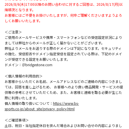
2026/8/6(木)17:00以降のお問い合わせに対するご回答は、2026/8/17(月)以
降順次となります。
お客様にはご不便をお掛けいたしますが、何卒ご理解くださいますようよろ
しくお願いいたします。
＜ご注意＞
ご使用のメールサービスや携帯・スマートフォンなどの受信設定状況により
ましては弊社からのメールが正しく届かないことがございます。
弊社よりメールをお送りする際のドメインは下記になります。セキュリティ
の強化、受信拒否やドメイン指定受信を設定されている際は、下記のドメイ
ンが受信できる設定をお願いいたします。
ドメイン：＠bridgestone.com
＜個人情報の利用目的＞
お客様からいただくお名前、メールアドレスなどのご連絡の内容につきまし
ては、回答を差し上げるため、 お客様へのより良い商品開発・サービスの提
供等の参考とさせていただくため、また、お客様と連絡を取る必要が生じた
際に利用いたします。
個人情報の取り扱いについて：
https://www.bs-
sports.co.jp/about_site/privacy_policy.html
＜ご確認事項＞
土日、祝日・当社指定休日を挟んだ場合およびお問い合せの内容によりまし