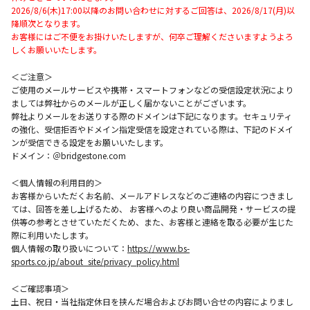
2026/8/6(木)17:00以降のお問い合わせに対するご回答は、2026/8/17(月)以
降順次となります。
お客様にはご不便をお掛けいたしますが、何卒ご理解くださいますようよろ
しくお願いいたします。
＜ご注意＞
ご使用のメールサービスや携帯・スマートフォンなどの受信設定状況により
ましては弊社からのメールが正しく届かないことがございます。
弊社よりメールをお送りする際のドメインは下記になります。セキュリティ
の強化、受信拒否やドメイン指定受信を設定されている際は、下記のドメイ
ンが受信できる設定をお願いいたします。
ドメイン：＠bridgestone.com
＜個人情報の利用目的＞
お客様からいただくお名前、メールアドレスなどのご連絡の内容につきまし
ては、回答を差し上げるため、 お客様へのより良い商品開発・サービスの提
供等の参考とさせていただくため、また、お客様と連絡を取る必要が生じた
際に利用いたします。
個人情報の取り扱いについて：
https://www.bs-
sports.co.jp/about_site/privacy_policy.html
＜ご確認事項＞
土日、祝日・当社指定休日を挟んだ場合およびお問い合せの内容によりまし