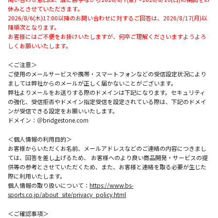
休みとさせていただきます。
2026/8/6(木)17:00以降のお問い合わせに対するご回答は、2026/8/17(月)以
降順次となります。
お客様にはご不便をお掛けいたしますが、何卒ご理解くださいますようよろ
しくお願いいたします。
＜ご注意＞
ご使用のメールサービスや携帯・スマートフォンなどの受信設定状況により
ましては弊社からのメールが正しく届かないことがございます。
弊社よりメールをお送りする際のドメインは下記になります。セキュリティ
の強化、受信拒否やドメイン指定受信を設定されている際は、下記のドメイ
ンが受信できる設定をお願いいたします。
ドメイン：＠bridgestone.com
＜個人情報の利用目的＞
お客様からいただくお名前、メールアドレスなどのご連絡の内容につきまし
ては、回答を差し上げるため、 お客様へのより良い商品開発・サービスの提
供等の参考とさせていただくため、また、お客様と連絡を取る必要が生じた
際に利用いたします。
個人情報の取り扱いについて：
https://www.bs-
sports.co.jp/about_site/privacy_policy.html
＜ご確認事項＞