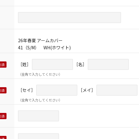
26年春夏 アームカバー
41（S/M） WH(ホワイト)
［姓］
［名］
（全角で入力してください）
［セイ］
［メイ］
（全角で入力してください）