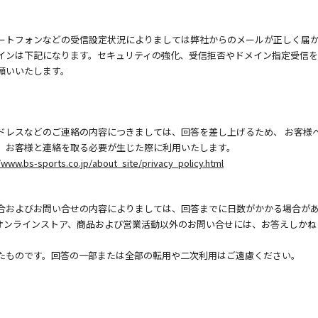
ートフォンなどの受信設定状況によりましては弊社からのメールが正しく届
インは下記になります。セキュリティの強化、受信拒否やドメイン指定受信
願いいたします。
ドレスなどのご連絡の内容につきましては、回答を差し上げるため、 お客様
、お客様と連絡を取る必要が生じた際に利用いたします。
/www.bs-sports.co.jp/about_site/privacy_policy.html
合およびお問い合せの内容によりましては、回答までに日数がかかる場合が
オンラインストア、商品および営業活動以外のお問い合せには、お答えしかね
たものです。回答の一部または全部の転用や二次利用はご遠慮ください。