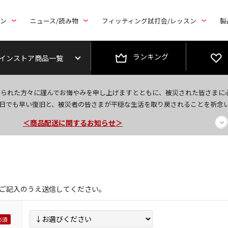
トン
ニュース/読み物
フィッティング試打会/レッスン
製
ランキング
インストア商品一覧
今なら新規会員登録で1,000円OFFクーポンプレゼント！
なられた方々に謹んでお悔やみを申し上げますとともに、被災された皆さまに
＜商品配送に関するお知らせ＞
日でも早い復旧と、被災者の皆さまが平穏な生活を取り戻されることを祈念
＜夏季休暇中のご注文・発送・お問い合わせ＞
ご記入のうえ送信してください。