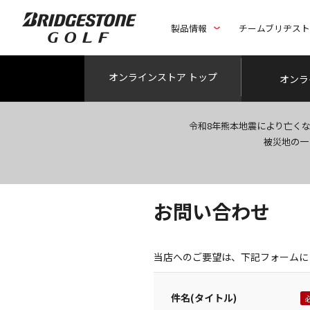
製品情報
チームブリヂス
オンライン
ストア トップ
オンラ
令和8年熊本地震により亡く
被災地の一
お問い合わせ
当店へのご要望は、下記フォームに
件名(タイトル)