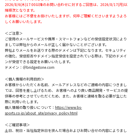
2026/8/6(木)17:00以降のお問い合わせに対するご回答は、2026/8/17(月)以
降順次となります。
お客様にはご不便をお掛けいたしますが、何卒ご理解くださいますようよろ
しくお願いいたします。
＜ご注意＞
ご使用のメールサービスや携帯・スマートフォンなどの受信設定状況により
ましては弊社からのメールが正しく届かないことがございます。
弊社よりメールをお送りする際のドメインは下記になります。セキュリティ
の強化、受信拒否やドメイン指定受信を設定されている際は、下記のドメイ
ンが受信できる設定をお願いいたします。
ドメイン：＠bridgestone.com
＜個人情報の利用目的＞
お客様からいただくお名前、メールアドレスなどのご連絡の内容につきまし
ては、回答を差し上げるため、 お客様へのより良い商品開発・サービスの提
供等の参考とさせていただくため、また、お客様と連絡を取る必要が生じた
際に利用いたします。
個人情報の取り扱いについて：
https://www.bs-
sports.co.jp/about_site/privacy_policy.html
＜ご確認事項＞
土日、祝日・当社指定休日を挟んだ場合およびお問い合せの内容によりまし