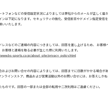
ートフォンなどの受信設定状況によりましては弊社からのメールが正しく届
インは下記になります。セキュリティの強化、受信拒否やドメイン指定受信
願いいたします。
ドレスなどのご連絡の内容につきましては、回答を差し上げるため、 お客様
、お客様と連絡を取る必要が生じた際に利用いたします。
/www.bs-sports.co.jp/about_site/privacy_policy.html
合およびお問い合せの内容によりましては、回答までに日数がかかる場合が
オンラインストア、商品および営業活動以外のお問い合せには、お答えしかね
たものです。回答の一部または全部の転用や二次利用はご遠慮ください。