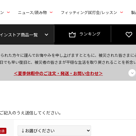
トン
ニュース/読み物
フィッティング試打会/レッスン
製
ランキング
インストア商品一覧
今なら新規会員登録で1,000円OFFクーポンプレゼント！
なられた方々に謹んでお悔やみを申し上げますとともに、被災された皆さまに
＜商品配送に関するお知らせ＞
日でも早い復旧と、被災者の皆さまが平穏な生活を取り戻されることを祈念
＜夏季休暇中のご注文・発送・お問い合わせ＞
ご記入のうえ送信してください。