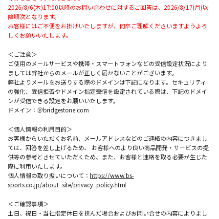
2026/8/6(木)17:00以降のお問い合わせに対するご回答は、2026/8/17(月)以
降順次となります。
お客様にはご不便をお掛けいたしますが、何卒ご理解くださいますようよろ
しくお願いいたします。
＜ご注意＞
ご使用のメールサービスや携帯・スマートフォンなどの受信設定状況により
ましては弊社からのメールが正しく届かないことがございます。
弊社よりメールをお送りする際のドメインは下記になります。セキュリティ
の強化、受信拒否やドメイン指定受信を設定されている際は、下記のドメイ
ンが受信できる設定をお願いいたします。
ドメイン：＠bridgestone.com
＜個人情報の利用目的＞
お客様からいただくお名前、メールアドレスなどのご連絡の内容につきまし
ては、回答を差し上げるため、 お客様へのより良い商品開発・サービスの提
供等の参考とさせていただくため、また、お客様と連絡を取る必要が生じた
際に利用いたします。
個人情報の取り扱いについて：
https://www.bs-
sports.co.jp/about_site/privacy_policy.html
＜ご確認事項＞
土日、祝日・当社指定休日を挟んだ場合およびお問い合せの内容によりまし