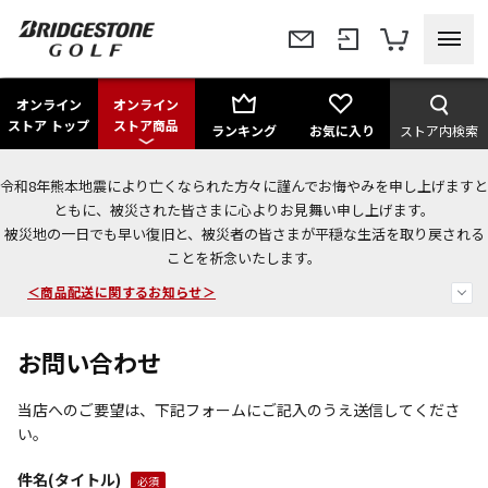
オンライン
オンライン
ストア トップ
ストア商品
ランキング
お気に入り
ストア内検索
令和8年熊本地震により亡くなられた方々に謹んでお悔やみを申し上げますと
ともに、被災された皆さまに心よりお見舞い申し上げます。
今なら新規会員登録で1,000円OFFクーポンプレゼント！
被災地の一日でも早い復旧と、被災者の皆さまが平穏な生活を取り戻される
ことを祈念いたします。
＜商品配送に関するお知らせ＞
＜夏季休暇中のご注文・発送・お問い合わせ＞
お問い合わせ
当店へのご要望は、下記フォームにご記入のうえ送信してくださ
い。
件名(タイトル)