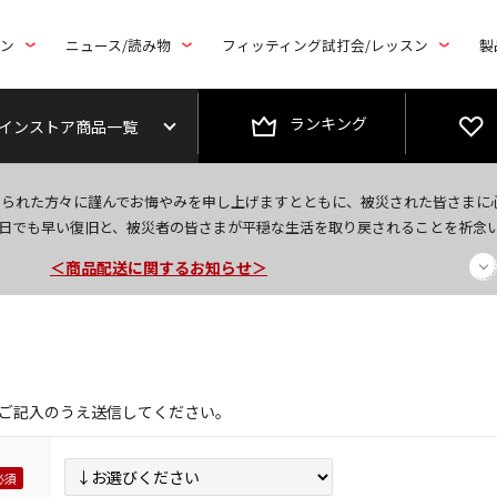
トン
ニュース/読み物
フィッティング試打会/レッスン
製
ランキング
インストア商品一覧
＜夏季休暇中のご注文・発送・お問い合わせ＞
なられた方々に謹んでお悔やみを申し上げますとともに、被災された皆さまに
今なら新規会員登録で1,000円OFFクーポンプレゼント！
日でも早い復旧と、被災者の皆さまが平穏な生活を取り戻されることを祈念
＜商品配送に関するお知らせ＞
ご記入のうえ送信してください。