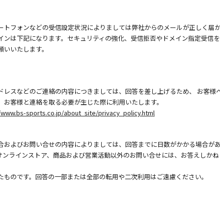
ートフォンなどの受信設定状況によりましては弊社からのメールが正しく届
インは下記になります。セキュリティの強化、受信拒否やドメイン指定受信
願いいたします。
ドレスなどのご連絡の内容につきましては、回答を差し上げるため、 お客様
、お客様と連絡を取る必要が生じた際に利用いたします。
/www.bs-sports.co.jp/about_site/privacy_policy.html
合およびお問い合せの内容によりましては、回答までに日数がかかる場合が
オンラインストア、商品および営業活動以外のお問い合せには、お答えしかね
たものです。回答の一部または全部の転用や二次利用はご遠慮ください。