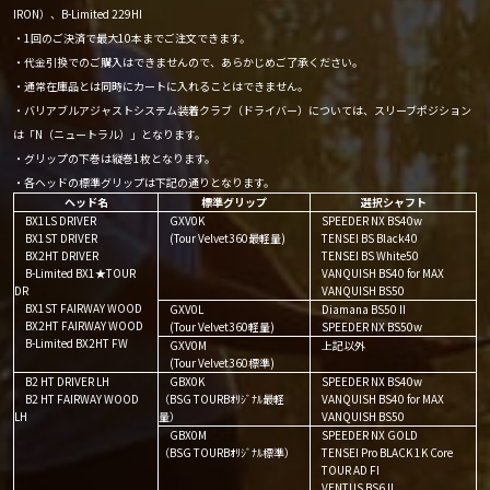
IRON）、B-Limited 229HI
・1回のご決済で最大10本までご注文できます。
・代金引換でのご購入はできませんので、あらかじめご了承ください。
・通常在庫品とは同時にカートに入れることはできません。
・バリアブルアジャストシステム装着クラブ（ドライバー）については、スリーブポジション
は「N（ニュートラル）」となります。
・グリップの下巻は縦巻1枚となります。
・各ヘッドの標準グリップは下記の通りとなります。
ヘッド名
標準グリップ
選択シャフト
BX1LS DRIVER
GXV0K
SPEEDER NX BS40w
BX1ST DRIVER
(Tour Velvet360最軽量)
TENSEI BS Black40
BX2HT DRIVER
TENSEI BS White50
B-Limited BX1★TOUR
VANQUISH BS40 for MAX
DR
VANQUISH BS50
BX1ST FAIRWAY WOOD
GXV0L
Diamana BS50Ⅱ
BX2HT FAIRWAY WOOD
(Tour Velvet360軽量)
SPEEDER NX BS50w
B-Limited BX2HT FW
GXV0M
上記以外
(Tour Velvet360標準)
B2 HT DRIVER LH
GBX0K
SPEEDER NX BS40w
B2 HT FAIRWAY WOOD
（BSG TOURBｵﾘｼﾞﾅﾙ最軽
VANQUISH BS40 for MAX
LH
量）
VANQUISH BS50
GBX0M
SPEEDER NX GOLD
（BSG TOURBｵﾘｼﾞﾅﾙ標準）
TENSEI Pro BLACK 1K Core
TOUR AD FI
VENTUS BS6Ⅱ