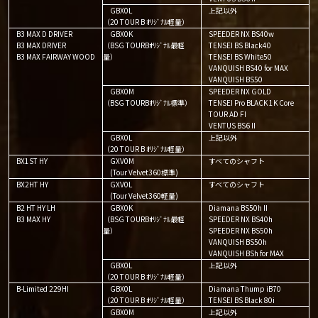
GBX0L
上記以外
（20 TOUR B ｵﾘｼﾞﾅﾙ軽量）
B3 MAX D DRIVER
GBX0K
SPEEDER NX BS40w
B3 MAX DRIVER
（BSG TOURBｵﾘｼﾞﾅﾙ最軽
TENSEI BS Black40
B3 MAX FAIRWAY WOOD
量）
TENSEI BS White50
VANQUISH BS40 for MAX
VANQUISH BS50
GBX0M
SPEEDER NX GOLD
（BSG TOURBｵﾘｼﾞﾅﾙ標準）
TENSEI Pro BLACK 1K Core
TOUR AD FI
VENTUS BS6Ⅱ
GBX0L
上記以外
（20 TOUR B ｵﾘｼﾞﾅﾙ軽量）
BX1ST HY
GXV0M
すべてのシャフト
(Tour Velvet360標準)
BX2HT HY
GXV0L
すべてのシャフト
(Tour Velvet360軽量)
B2 HT HY LH
GBX0K
Diamana BS50hⅡ
B3 MAX HY
（BSG TOURBｵﾘｼﾞﾅﾙ最軽
SPEEDER NX BS40h
量）
SPEEDER NX BS50h
VANQUISH BS50h
VANQUISH BSh for MAX
GBX0L
上記以外
（20 TOUR B ｵﾘｼﾞﾅﾙ軽量）
B-Limited 229HI
GBX0L
Diamana Thump iB70
（20 TOUR B ｵﾘｼﾞﾅﾙ軽量）
TENSEI BS Black 80i
GBX0M
上記以外