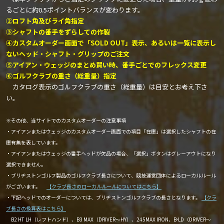
るごとに約0.5ポイントバランスが変わります。
②ロフト角及びライ角指定
③シャフトの番手をずらしての作製
④カスタムオーダー画面で「SOLD OUT」表示、あるいは一覧に表示し
ないヘッド・シャフト・グリップのご注文
⑤アイアン・ウェッジのまとめ買い時、番手ごとでのフレックス変更
⑥ゴルフクラブの重さ（総重量）指定
カタログ表示のゴルフクラブの重さ（総重量）は目安とお考え下さ
い。
※その他、当サイトでのカスタムオーダーの注意事項
・アイアンまたはウェッジのカスタムオーダー画面での項目「在庫」は選択したシャフトの在
庫有無を表しています。
・アイアンまたはウェッジの番手ヘッドが欠品の場合、「選択」ボタンはグレーアウトになり
選択できません。
・ブリヂストンゴルフ製品のゴルフクラブ長さについて、競技運営団体によるローカルルール
がございます。
【クラブ長さのローカルルールについてはこちら】
・下記ヘッドでのオーダーについては、ブリヂストンゴルフクラブの長さとなります。
【クラ
ブ長さの換算表はこちら】
B2 HT LH（レフトハンド）、B3 MAX（DRIVER～HY）、245MAX IRON、B-LD（DRIVER～