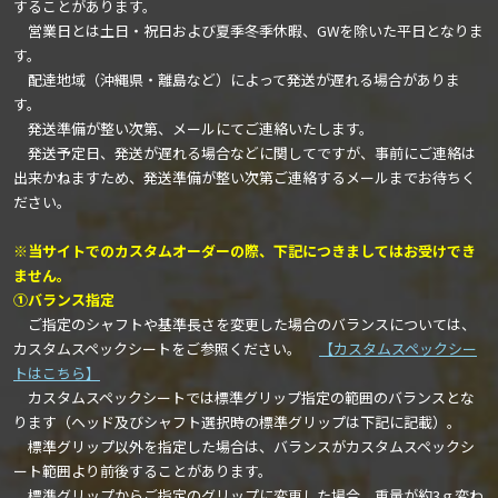
することがあります。
営業日とは土日・祝日および夏季冬季休暇、GWを除いた平日となりま
す。
配達地域（沖縄県・離島など）によって発送が遅れる場合がありま
す。
発送準備が整い次第、メールにてご連絡いたします。
発送予定日、発送が遅れる場合などに関してですが、事前にご連絡は
出来かねますため、発送準備が整い次第ご連絡するメールまでお待ちく
ださい。
※当サイトでのカスタムオーダーの際、下記につきましてはお受けでき
ません。
①バランス指定
ご指定のシャフトや基準長さを変更した場合のバランスについては、
カスタムスペックシートをご参照ください。
【カスタムスペックシー
トはこちら】
カスタムスペックシートでは標準グリップ指定の範囲のバランスとな
ります（ヘッド及びシャフト選択時の標準グリップは下記に記載）。
標準グリップ以外を指定した場合は、バランスがカスタムスペックシ
ート範囲より前後することがあります。
標準グリップからご指定のグリップに変更した場合、重量が約3ｇ変わ