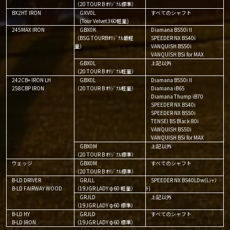
（20 TOUR B ｵﾘｼﾞﾅﾙ標準）
BX2HT IRON
GXV0L
すべてのシャフト
(Tour Velvet360軽量)
245MAX IRON
GBX0K
Diamana BS50iⅡ
（BSG TOURBｵﾘｼﾞﾅﾙ最軽
SPEEDER NX BS40i
量）
VANQUISH BS50i
VANQUISH BSi for MAX
GBX0L
上記以外
（20 TOUR B ｵﾘｼﾞﾅﾙ軽量）
242CB+ IRON LH
GBX0L
Diamana BS50iⅡ
258CBP IRON
（20 TOUR B ｵﾘｼﾞﾅﾙ軽量）
Diamana iB65
Diamana Thump iB70
SPEEDER NX BS40i
SPEEDER NX BS50i
TENSEI BS Black 80i
VANQUISH BS50i
VANQUISH BSi for MAX
GBX0M
上記以外
（20 TOUR B ｵﾘｼﾞﾅﾙ標準）
ウェッジ
GBX0M
すべてのシャフト
（20 TOUR B ｵﾘｼﾞﾅﾙ標準）
B-LD DRIVER
GRJLL
SPEEDER NX BS40LDw(Lｼｬﾌ
B-LD FAIRWAY WOOD
（19JGR LADY φ60 軽量）
ﾄ)
GRJLD
上記以外
（19JGR LADY φ60 標準）
B-LD HY
GRJLD
すべてのシャフト
B-LD IRON
（19JGR LADY φ60 標準）