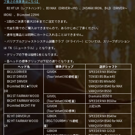
ブ長さの換算表はこちら】
B2 HT LH（レフトハンド）、B3 MAX（DRIVER～HY）、245MAX IRON、B-LD（DRIVER～
IRON）、B-Limited 229HI
・1回のご決済で最大10本までご注文できます。
・代金引換でのご購入はできませんので、あらかじめご了承ください。
・通常在庫品とは同時にカートに入れることはできません。
・バリアブルアジャストシステム装着クラブ（ドライバー）については、スリーブポジション
は「N（ニュートラル）」となります。
・グリップの下巻は縦巻1枚となります。
・各ヘッドの標準グリップは下記の通りとなります。
ヘッド名
標準グリップ
選択シャフト
BX1LS DRIVER
GXV0K
SPEEDER NX BS40w
BX1ST DRIVER
(Tour Velvet360最軽量)
TENSEI BS Black40
BX2HT DRIVER
TENSEI BS White50
B-Limited BX1★TOUR
VANQUISH BS40 for MAX
DR
VANQUISH BS50
BX1ST FAIRWAY WOOD
GXV0L
Diamana BS50Ⅱ
BX2HT FAIRWAY WOOD
(Tour Velvet360軽量)
SPEEDER NX BS50w
B-Limited BX2HT FW
GXV0M
上記以外
(Tour Velvet360標準)
B2 HT DRIVER LH
GBX0K
SPEEDER NX BS40w
B2 HT FAIRWAY WOOD
（BSG TOURBｵﾘｼﾞﾅﾙ最軽
VANQUISH BS40 for MAX
LH
量）
VANQUISH BS50
GBX0M
SPEEDER NX GOLD