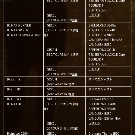
（BSG TOURBｵﾘｼﾞﾅﾙ標準）
TENSEI Pro BLACK 1K Core
TOUR AD FI
VENTUS BS6Ⅱ
GBX0L
上記以外
（20 TOUR B ｵﾘｼﾞﾅﾙ軽量）
B3 MAX D DRIVER
GBX0K
SPEEDER NX BS40w
B3 MAX DRIVER
（BSG TOURBｵﾘｼﾞﾅﾙ最軽
TENSEI BS Black40
B3 MAX FAIRWAY WOOD
量）
TENSEI BS White50
VANQUISH BS40 for MAX
VANQUISH BS50
GBX0M
SPEEDER NX GOLD
（BSG TOURBｵﾘｼﾞﾅﾙ標準）
TENSEI Pro BLACK 1K Core
TOUR AD FI
VENTUS BS6Ⅱ
GBX0L
上記以外
（20 TOUR B ｵﾘｼﾞﾅﾙ軽量）
BX1ST HY
GXV0M
すべてのシャフト
(Tour Velvet360標準)
BX2HT HY
GXV0L
すべてのシャフト
(Tour Velvet360軽量)
B2 HT HY LH
GBX0K
Diamana BS50hⅡ
B3 MAX HY
（BSG TOURBｵﾘｼﾞﾅﾙ最軽
SPEEDER NX BS40h
量）
SPEEDER NX BS50h
VANQUISH BS50h
VANQUISH BSh for MAX
GBX0L
上記以外
（20 TOUR B ｵﾘｼﾞﾅﾙ軽量）
B-Limited 229HI
GBX0L
Diamana Thump iB70