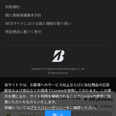
利用規約
個人情報保護基本方針
WEBサイトにおける個人情報の取り扱い
特定商法に基づく表示
Copyright © Bridgestone Sports Sales Japan Co., Ltd.
All Rights Reserved.
当サイトでは、お客様へのサービス向上ならびに当社商品の広告
配信および宣伝などの用途でCookieを使用しております。 この表
示を閉じるか、サイト利用を継続されることでCookieの使用に同
￥30,800
メーカー希望小売価格
合計金額
意いただいたものといたします。
￥0
(内アップチャージ額
)
詳細については
プライバシーポリシー
をご確認ください。
閉じる