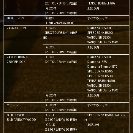
（20 TOUR B ｵﾘｼﾞﾅﾙ軽量）
TENSEI BS Black 80i
GBX0M
上記以外
（20 TOUR B ｵﾘｼﾞﾅﾙ標準）
BX2HT IRON
GXV0L
すべてのシャフト
(Tour Velvet360軽量)
245MAX IRON
GBX0K
Diamana BS50iⅡ
（BSG TOURBｵﾘｼﾞﾅﾙ最軽
SPEEDER NX BS40i
量）
VANQUISH BS50i
VANQUISH BSi for MAX
GBX0L
上記以外
（20 TOUR B ｵﾘｼﾞﾅﾙ軽量）
242CB+ IRON LH
GBX0L
Diamana BS50iⅡ
258CBP IRON
（20 TOUR B ｵﾘｼﾞﾅﾙ軽量）
Diamana iB65
Diamana Thump iB70
SPEEDER NX BS40i
SPEEDER NX BS50i
TENSEI BS Black 80i
VANQUISH BS50i
VANQUISH BSi for MAX
GBX0M
上記以外
（20 TOUR B ｵﾘｼﾞﾅﾙ標準）
ウェッジ
GBX0M
すべてのシャフト
（20 TOUR B ｵﾘｼﾞﾅﾙ標準）
B-LD DRIVER
GRJLL
SPEEDER NX BS40LDw(Lｼｬﾌ
B-LD FAIRWAY WOOD
（19JGR LADY φ60 軽量）
ﾄ)
GRJLD
上記以外
（19JGR LADY φ60 標準）