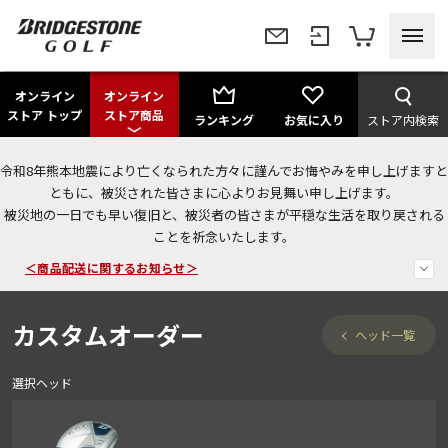
オンライン
オンライン
ストア トップ
ストア商品
ランキング
お気に入り
ストア内検索
令和8年熊本地震により亡くなられた方々に謹んでお悔やみを申し上げますと
ともに、被災された皆さまに心よりお見舞い申し上げます。
今なら新規会員登録で1,000円OFFクーポンプレゼント！
被災地の一日でも早い復旧と、被災者の皆さまが平穏な生活を取り戻される
ことを祈念いたします。
＜商品配送に関するお知らせ＞
＜夏季休暇中のご注文・発送・お問い合わせ＞
カスタムオーダー
ヘッド一覧
選択ヘッド