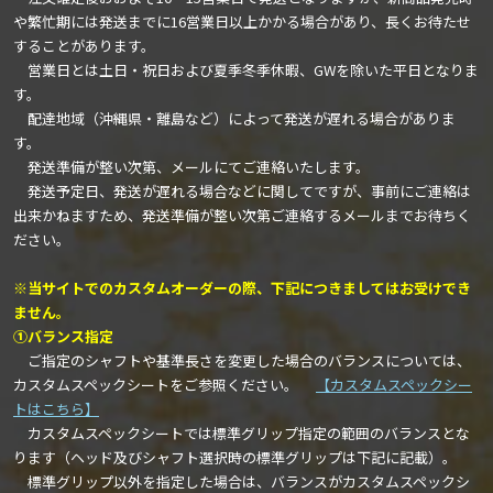
や繁忙期には発送までに16営業日以上かかる場合があり、長くお待たせ
することがあります。
営業日とは土日・祝日および夏季冬季休暇、GWを除いた平日となりま
す。
配達地域（沖縄県・離島など）によって発送が遅れる場合がありま
す。
発送準備が整い次第、メールにてご連絡いたします。
発送予定日、発送が遅れる場合などに関してですが、事前にご連絡は
出来かねますため、発送準備が整い次第ご連絡するメールまでお待ちく
ださい。
※当サイトでのカスタムオーダーの際、下記につきましてはお受けでき
ません。
①バランス指定
ご指定のシャフトや基準長さを変更した場合のバランスについては、
カスタムスペックシートをご参照ください。
【カスタムスペックシー
トはこちら】
カスタムスペックシートでは標準グリップ指定の範囲のバランスとな
ります（ヘッド及びシャフト選択時の標準グリップは下記に記載）。
標準グリップ以外を指定した場合は、バランスがカスタムスペックシ