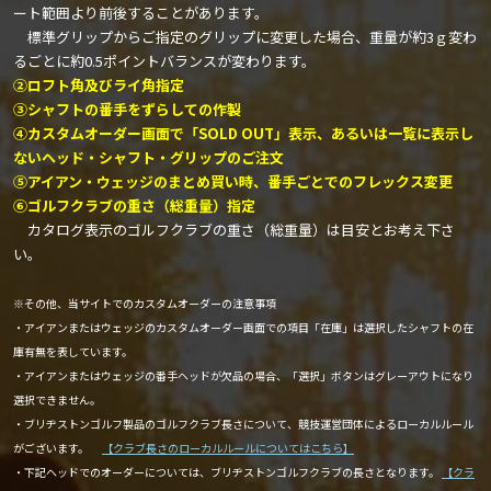
ート範囲より前後することがあります。
標準グリップからご指定のグリップに変更した場合、重量が約3ｇ変わ
るごとに約0.5ポイントバランスが変わります。
②ロフト角及びライ角指定
③シャフトの番手をずらしての作製
④カスタムオーダー画面で「SOLD OUT」表示、あるいは一覧に表示し
ないヘッド・シャフト・グリップのご注文
⑤アイアン・ウェッジのまとめ買い時、番手ごとでのフレックス変更
⑥ゴルフクラブの重さ（総重量）指定
カタログ表示のゴルフクラブの重さ（総重量）は目安とお考え下さ
い。
※その他、当サイトでのカスタムオーダーの注意事項
・アイアンまたはウェッジのカスタムオーダー画面での項目「在庫」は選択したシャフトの在
庫有無を表しています。
・アイアンまたはウェッジの番手ヘッドが欠品の場合、「選択」ボタンはグレーアウトになり
選択できません。
・ブリヂストンゴルフ製品のゴルフクラブ長さについて、競技運営団体によるローカルルール
がございます。
【クラブ長さのローカルルールについてはこちら】
・下記ヘッドでのオーダーについては、ブリヂストンゴルフクラブの長さとなります。
【クラ