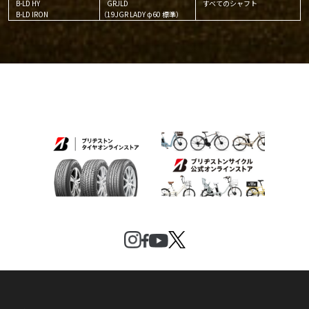
B-LD HY
GRJLD
すべてのシャフト
B-LD IRON
（19JGR LADY φ60 標準）