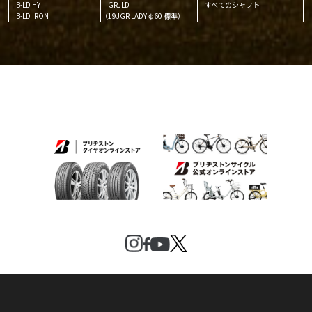
B-LD HY
GRJLD
すべてのシャフト
B-LD IRON
（19JGR LADY φ60 標準）