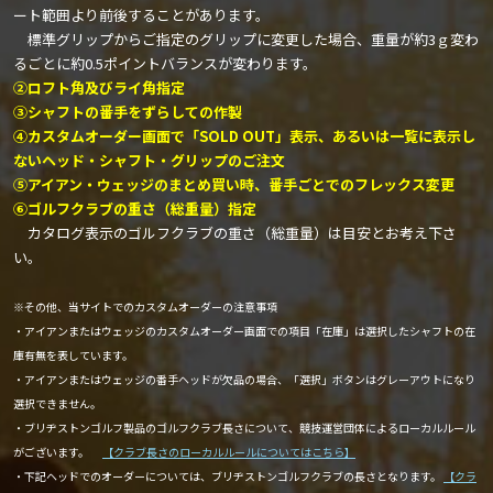
ート範囲より前後することがあります。
標準グリップからご指定のグリップに変更した場合、重量が約3ｇ変わ
るごとに約0.5ポイントバランスが変わります。
②ロフト角及びライ角指定
③シャフトの番手をずらしての作製
④カスタムオーダー画面で「SOLD OUT」表示、あるいは一覧に表示し
ないヘッド・シャフト・グリップのご注文
⑤アイアン・ウェッジのまとめ買い時、番手ごとでのフレックス変更
⑥ゴルフクラブの重さ（総重量）指定
カタログ表示のゴルフクラブの重さ（総重量）は目安とお考え下さ
い。
※その他、当サイトでのカスタムオーダーの注意事項
・アイアンまたはウェッジのカスタムオーダー画面での項目「在庫」は選択したシャフトの在
庫有無を表しています。
・アイアンまたはウェッジの番手ヘッドが欠品の場合、「選択」ボタンはグレーアウトになり
選択できません。
・ブリヂストンゴルフ製品のゴルフクラブ長さについて、競技運営団体によるローカルルール
がございます。
【クラブ長さのローカルルールについてはこちら】
・下記ヘッドでのオーダーについては、ブリヂストンゴルフクラブの長さとなります。
【クラ