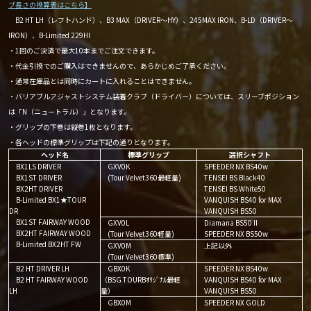
ブ長さの換算表はこちら】
B2 HT LH（レフトハンド）、B3 MAX（DRIVER～HY）、245MAX IRON、B-LD（DRIVER～
IRON）、B-Limited 229HI
・1回のご決済で最大10本までご注文できます。
・代金引換でのご購入はできませんので、あらかじめご了承ください。
・通常在庫品とは同時にカートに入れることはできません。
・バリアブルアジャストシステム装着クラブ（ドライバー）については、スリーブポジション
は「N（ニュートラル）」となります。
・グリップの下巻は縦巻1枚となります。
・各ヘッドの標準グリップは下記の通りとなります。
ヘッド名
標準グリップ
選択シャフト
BX1LS DRIVER
GXV0K
SPEEDER NX BS40w
BX1ST DRIVER
(Tour Velvet360最軽量)
TENSEI BS Black40
BX2HT DRIVER
TENSEI BS White50
B-Limited BX1★TOUR
VANQUISH BS40 for MAX
DR
VANQUISH BS50
BX1ST FAIRWAY WOOD
GXV0L
Diamana BS50Ⅱ
BX2HT FAIRWAY WOOD
(Tour Velvet360軽量)
SPEEDER NX BS50w
B-Limited BX2HT FW
GXV0M
上記以外
(Tour Velvet360標準)
B2 HT DRIVER LH
GBX0K
SPEEDER NX BS40w
B2 HT FAIRWAY WOOD
（BSG TOURBｵﾘｼﾞﾅﾙ最軽
VANQUISH BS40 for MAX
LH
量）
VANQUISH BS50
GBX0M
SPEEDER NX GOLD