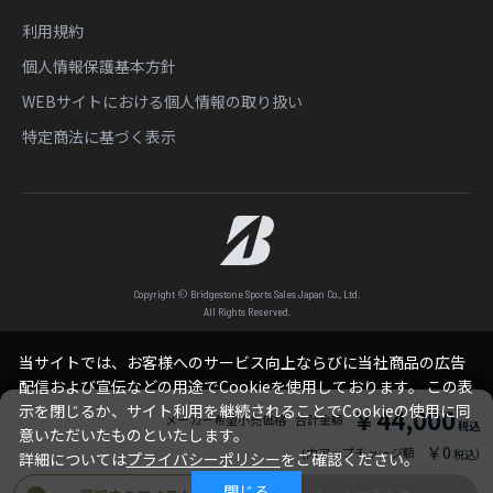
利用規約
個人情報保護基本方針
WEBサイトにおける個人情報の取り扱い
特定商法に基づく表示
Copyright © Bridgestone Sports Sales Japan Co., Ltd.
All Rights Reserved.
当サイトでは、お客様へのサービス向上ならびに当社商品の広告
配信および宣伝などの用途でCookieを使用しております。 この表
示を閉じるか、サイト利用を継続されることでCookieの使用に同
￥44,000
メーカー希望小売価格
合計金額
意いただいたものといたします。
￥0
(内アップチャージ額
)
詳細については
プライバシーポリシー
をご確認ください。
閉じる