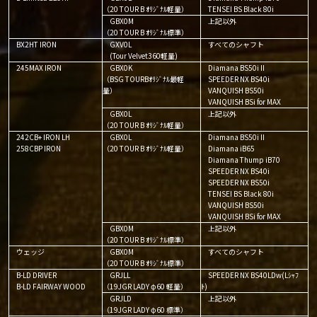
（20 TOUR B ｵﾘｼﾞﾅﾙ軽量）
TENSEI BS Black 80i
GBX0M
上記以外
（20 TOUR B ｵﾘｼﾞﾅﾙ標準）
BX2HT IRON
GXV0L
すべてのシャフト
(Tour Velvet360軽量)
245MAX IRON
GBX0K
Diamana BS50iⅡ
（BSG TOURBｵﾘｼﾞﾅﾙ最軽
SPEEDER NX BS40i
量）
VANQUISH BS50i
VANQUISH BSi for MAX
GBX0L
上記以外
（20 TOUR B ｵﾘｼﾞﾅﾙ軽量）
242CB+ IRON LH
GBX0L
Diamana BS50iⅡ
258CBP IRON
（20 TOUR B ｵﾘｼﾞﾅﾙ軽量）
Diamana iB65
Diamana Thump iB70
SPEEDER NX BS40i
SPEEDER NX BS50i
TENSEI BS Black 80i
VANQUISH BS50i
VANQUISH BSi for MAX
GBX0M
上記以外
（20 TOUR B ｵﾘｼﾞﾅﾙ標準）
ウェッジ
GBX0M
すべてのシャフト
（20 TOUR B ｵﾘｼﾞﾅﾙ標準）
B-LD DRIVER
GRJLL
SPEEDER NX BS40LDw(Lｼｬﾌ
B-LD FAIRWAY WOOD
（19JGR LADY φ60 軽量）
ﾄ)
GRJLD
上記以外
（19JGR LADY φ60 標準）