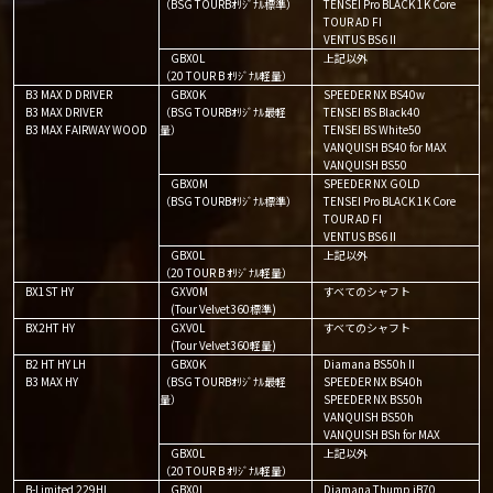
（BSG TOURBｵﾘｼﾞﾅﾙ標準）
TENSEI Pro BLACK 1K Core
TOUR AD FI
VENTUS BS6Ⅱ
GBX0L
上記以外
（20 TOUR B ｵﾘｼﾞﾅﾙ軽量）
B3 MAX D DRIVER
GBX0K
SPEEDER NX BS40w
B3 MAX DRIVER
（BSG TOURBｵﾘｼﾞﾅﾙ最軽
TENSEI BS Black40
B3 MAX FAIRWAY WOOD
量）
TENSEI BS White50
VANQUISH BS40 for MAX
VANQUISH BS50
GBX0M
SPEEDER NX GOLD
（BSG TOURBｵﾘｼﾞﾅﾙ標準）
TENSEI Pro BLACK 1K Core
TOUR AD FI
VENTUS BS6Ⅱ
GBX0L
上記以外
（20 TOUR B ｵﾘｼﾞﾅﾙ軽量）
BX1ST HY
GXV0M
すべてのシャフト
(Tour Velvet360標準)
BX2HT HY
GXV0L
すべてのシャフト
(Tour Velvet360軽量)
B2 HT HY LH
GBX0K
Diamana BS50hⅡ
B3 MAX HY
（BSG TOURBｵﾘｼﾞﾅﾙ最軽
SPEEDER NX BS40h
量）
SPEEDER NX BS50h
VANQUISH BS50h
VANQUISH BSh for MAX
GBX0L
上記以外
（20 TOUR B ｵﾘｼﾞﾅﾙ軽量）
B-Limited 229HI
GBX0L
Diamana Thump iB70