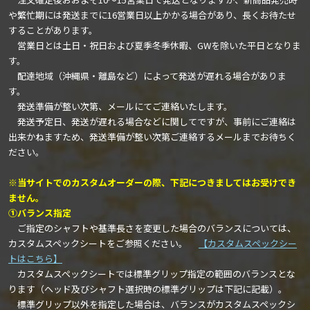
や繁忙期には発送までに16営業日以上かかる場合があり、長くお待たせ
することがあります。
営業日とは土日・祝日および夏季冬季休暇、GWを除いた平日となりま
す。
配達地域（沖縄県・離島など）によって発送が遅れる場合がありま
す。
発送準備が整い次第、メールにてご連絡いたします。
発送予定日、発送が遅れる場合などに関してですが、事前にご連絡は
出来かねますため、発送準備が整い次第ご連絡するメールまでお待ちく
ださい。
※当サイトでのカスタムオーダーの際、下記につきましてはお受けでき
ません。
①バランス指定
ご指定のシャフトや基準長さを変更した場合のバランスについては、
カスタムスペックシートをご参照ください。
【カスタムスペックシー
トはこちら】
カスタムスペックシートでは標準グリップ指定の範囲のバランスとな
ります（ヘッド及びシャフト選択時の標準グリップは下記に記載）。
標準グリップ以外を指定した場合は、バランスがカスタムスペックシ