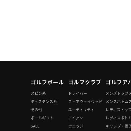
ゴルフボール
ゴルフクラブ
ゴルフア
スピン系
ドライバー
メンズトップ
ディスタンス系
フェアウェイウッド
メンズボトム
その他
ユーティリティ
レディストッ
ボールギフト
アイアン
レディスボト
SALE
ウエッジ
キャップ・帽