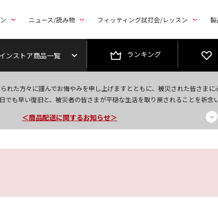
トン
ニュース/読み物
フィッティング試打会/レッスン
製
ランキング
インストア商品一覧
＜夏季休暇中のご注文・発送・お問い合わせ＞
なられた方々に謹んでお悔やみを申し上げますとともに、被災された皆さまに
今なら新規会員登録で1,000円OFFクーポンプレゼント！
日でも早い復旧と、被災者の皆さまが平穏な生活を取り戻されることを祈念
＜商品配送に関するお知らせ＞