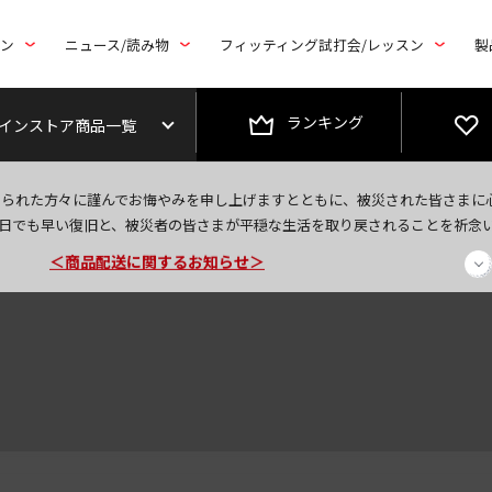
トン
ニュース/読み物
フィッティング試打会/レッスン
製
ランキング
インストア商品一覧
今なら新規会員登録で1,000円OFFクーポンプレゼント！
なられた方々に謹んでお悔やみを申し上げますとともに、被災された皆さまに
＜商品配送に関するお知らせ＞
日でも早い復旧と、被災者の皆さまが平穏な生活を取り戻されることを祈念
＜夏季休暇中のご注文・発送・お問い合わせ＞