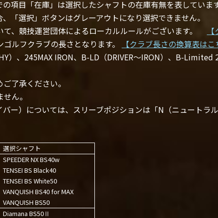
での項目「在庫」は選択したシャフトの在庫有無を表していま
合、「選択」ボタンはグレーアウトになり選択できません。
いて、競技運営団体によるローカルルールがございます。
【
ンゴルフクラブの長さとなります。
【クラブ長さの換算表はこ
、245MAX IRON、B-LD（DRIVER～IRON）、B-Limited 2
めご了承ください。
ません。
イバー）については、スリーブポジションは「N（ニュートラ
。
選択シャフト
SPEEDER NX BS40w
TENSEI BS Black40
TENSEI BS White50
VANQUISH BS40 for MAX
VANQUISH BS50
Diamana BS50Ⅱ