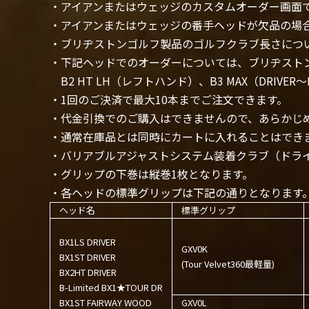
・アイアンまたはウェッジのカスタムオーダー画面
・アイアンまたはウェッジの番手ヘッドが欠品の場
・ブリヂストンゴルフ製品のゴルフクラブ長さにつ
・下記ヘッドでのオーダーについては、ブリヂスト
B2 HT LH（レフトハンド）、B3 MAX（DRIVER～HY）
・1回のご決済で最大10本までご注文できます。
・代金引換でのご購入はできませんので、あらかじ
・通常在庫品とは同時にカートに入れることはでき
・バリアブルアジャストシステム装着クラブ（ドラ
・グリップの下巻は縦巻1枚となります。
・各ヘッドの標準グリップは下記の通りとなります
ヘッド名
標準グリップ
BX1LS DRIVER
GXV0K
BX1ST DRIVER
(Tour Velvet360最軽量)
BX2HT DRIVER
B-Limited BX1★TOUR DR
BX1ST FAIRWAY WOOD
GXV0L