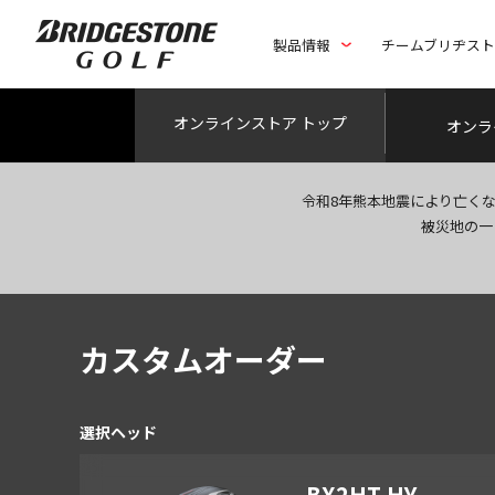
製品情報
チームブリヂス
オンライン
ストア トップ
オンラ
令和8年熊本地震により亡く
被災地の一
カスタムオーダー
選択ヘッド
BX2HT HY