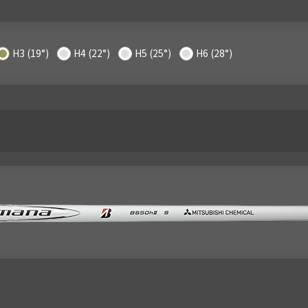
H3 (19°)
H4 (22°)
H5 (25°)
H6 (28°)