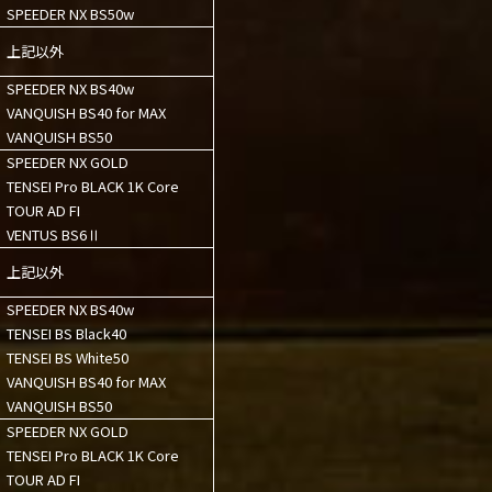
SPEEDER NX BS50w
上記以外
SPEEDER NX BS40w
VANQUISH BS40 for MAX
VANQUISH BS50
SPEEDER NX GOLD
TENSEI Pro BLACK 1K Core
TOUR AD FI
VENTUS BS6Ⅱ
上記以外
SPEEDER NX BS40w
TENSEI BS Black40
TENSEI BS White50
VANQUISH BS40 for MAX
VANQUISH BS50
SPEEDER NX GOLD
TENSEI Pro BLACK 1K Core
TOUR AD FI