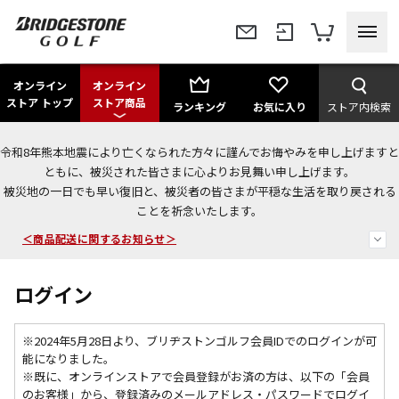
オンライン
オンライン
ストア トップ
ストア商品
ランキング
お気に入り
ストア内検索
令和8年熊本地震により亡くなられた方々に謹んでお悔やみを申し上げますと
今なら新規会員登録で1,000円OFFクーポンプレゼント！
ともに、被災された皆さまに心よりお見舞い申し上げます。
被災地の一日でも早い復旧と、被災者の皆さまが平穏な生活を取り戻される
＜商品配送に関するお知らせ＞
ことを祈念いたします。
＜夏季休暇中のご注文・発送・お問い合わせ＞
ログイン
※2024年5月28日より、ブリヂストンゴルフ会員IDでのログインが可
能になりました。
※既に、
オンラインストアで会員登録がお済の方は、以下の「会員
のお客様」から、登録済みのメールアドレス・パスワードでログイ