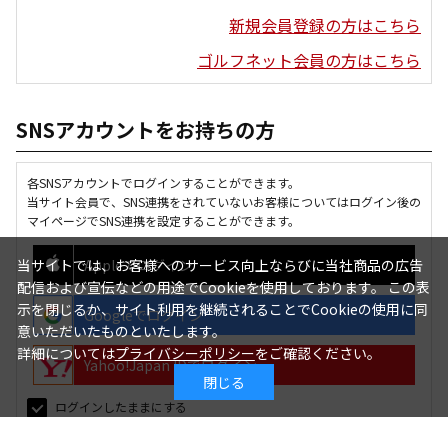
新規会員登録の方はこちら
ゴルフネット会員の方はこちら
SNSアカウントをお持ちの方
各SNSアカウントでログインすることができます。
当サイト会員で、SNS連携をされていないお客様についてはログイン後の
マイページでSNS連携を設定することができます。
Appleでログイン
当サイトでは、お客様へのサービス向上ならびに当社商品の広告
配信および宣伝などの用途でCookieを使用しております。 この表
示を閉じるか、サイト利用を継続されることでCookieの使用に同
Googleでログイン
意いただいたものといたします。
詳細については
プライバシーポリシー
をご確認ください。
Yahoo!Japan IDでログイン
閉じる
ログインしたままにする