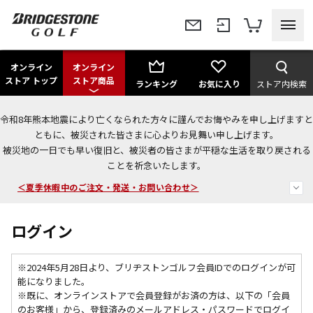
オンライン
オンライン
ストア トップ
ストア商品
ランキング
お気に入り
ストア内検索
令和8年熊本地震により亡くなられた方々に謹んでお悔やみを申し上げますと
ともに、被災された皆さまに心よりお見舞い申し上げます。
被災地の一日でも早い復旧と、被災者の皆さまが平穏な生活を取り戻される
＜商品配送に関するお知らせ＞
ことを祈念いたします。
＜夏季休暇中のご注文・発送・お問い合わせ＞
今なら新規会員登録で1,000円OFFクーポンプレゼント！
ログイン
※2024年5月28日より、ブリヂストンゴルフ会員IDでのログインが可
能になりました。
※既に、
オンラインストアで会員登録がお済の方は、以下の「会員
のお客様」から、登録済みのメールアドレス・パスワードでログイ