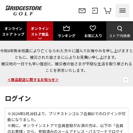
オンライン
オンライン
ストア トップ
ストア商品
ランキング
お気に入り
ストア内検索
令和8年熊本地震により亡くなられた方々に謹んでお悔やみを申し上げますと
今なら新規会員登録で1,000円OFFクーポンプレゼント！
ともに、被災された皆さまに心よりお見舞い申し上げます。
被災地の一日でも早い復旧と、被災者の皆さまが平穏な生活を取り戻される
＜商品配送に関するお知らせ＞
ことを祈念いたします。
＜夏季休暇中のご注文・発送・お問い合わせ＞
ログイン
※2024年5月28日より、ブリヂストンゴルフ会員IDでのログインが可
能になりました。
※既に、
オンラインストアで会員登録がお済の方は、以下の「会員
のお客様」から、登録済みのメールアドレス・パスワードでログイ